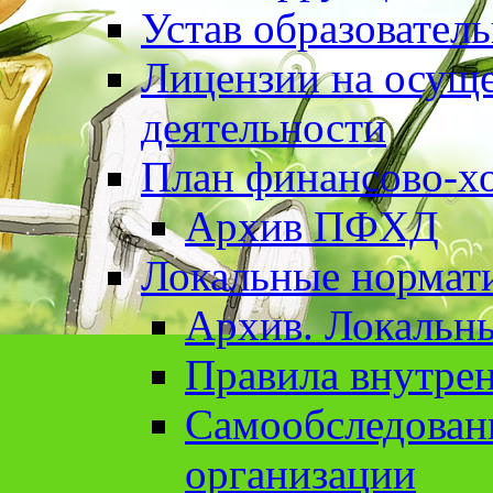
Устав образовател
Лицензии на осуще
деятельности
План финансово-хо
Архив ПФХД
Локальные нормат
Архив. Локальн
Правила внутрен
Cамообследован
организации