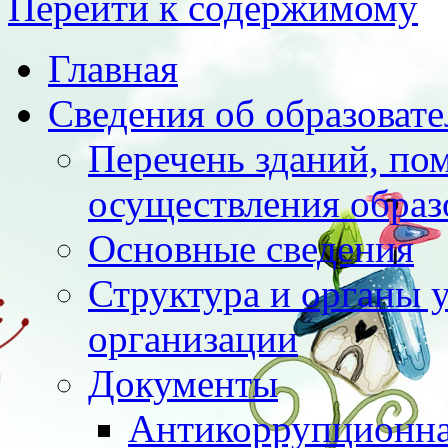
Перейти к содержимому
Главная
Сведения об образоват
Перечень зданий, по
осуществления образ
Основные сведения
Структура и органы 
организации
Документы
Антикоррупционна