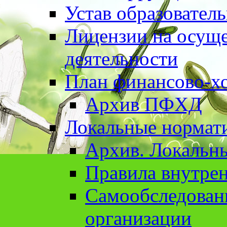
Устав образовател
Лицензии на осуще
деятельности
План финансово-хо
Архив ПФХД
Локальные нормат
Архив. Локальн
Правила внутрен
Cамообследован
организации