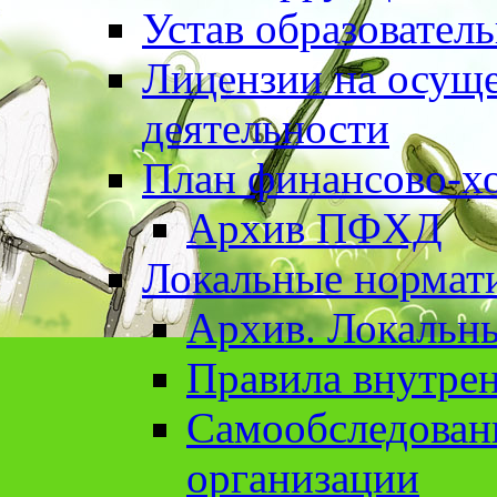
Устав образовател
Лицензии на осуще
деятельности
План финансово-хо
Архив ПФХД
Локальные нормат
Архив. Локальн
Правила внутрен
Cамообследован
организации