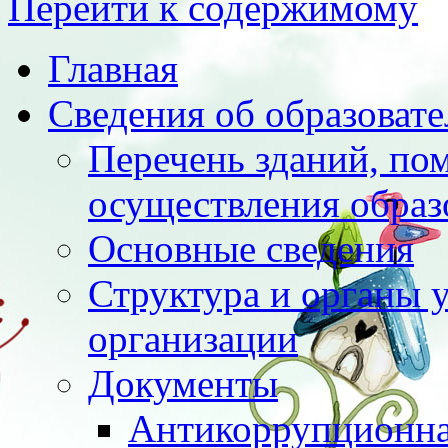
Перейти к содержимому
Главная
Сведения об образоват
Перечень зданий, по
осуществления образ
Основные сведения
Структура и органы 
организации
Документы
Антикоррупционна