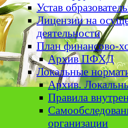
Устав образовател
Лицензии на осуще
деятельности
План финансово-хо
Архив ПФХД
Локальные нормат
Архив. Локальн
Правила внутрен
Cамообследован
организации