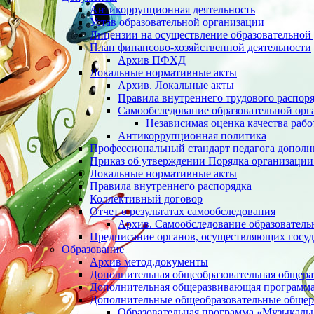
Антикоррупционная деятельность
Устав образовательной организации
Лицензии на осуществление образовательной 
План финансово-хозяйственной деятельности
Архив ПФХД
Локальные нормативные акты
Архив. Локальные акты
Правила внутреннего трудового распор
Cамообследование образовательной орг
Независимая оценка качества раб
Антикоррупционная политика
Профессиональный стандарт педагога дополн
Приказ об утверждении Порядка организации
Локальные нормативные акты
Правила внутреннего распорядка
Коллективный договор
Отчет о результатах самообследования
Архив. Cамообследование образователь
Предписание органов, осуществляющих госуд
Образование
Архив метод.документы
Дополнительная общеобразовательная общер
Дополнительная общеразвивающая программа 
Дополнительные общеобразовательные обще
Образовательная программа «Музыкаль