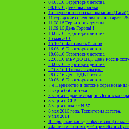
04.08.16 Территория детства
08.10.16 День школьника
1-е первенство по скалолазанию (Тагай) 
11 городские соревнования по каратэ 26
11.08.16 Территория детства
11.09.16 День Города!!!
13.08.16 Территория детства
15 мая 2016
15.10.16 Фестиваль блинов
16.06.16 Территория детства
18.08.16 Территория детства
22.08.16 МБУ ДО ЦДТ День Российског
23.06.16 Территория детства
27.08.16 Школьная ярмарка
28.07.16 День ВДВ России
30.06.16 Территория детства
7-е Первенство и детские соревновани
8 марта библиотека
8 марта в администрации Ленинского р
8 марта в СРР
8 марта в школе №57
8 мая 2016 года. Территория детства.
9 мая 2014
II городской конкурс-фестиваль фолькл
«Феникс» в гостях у «Стрижей» и «Рус