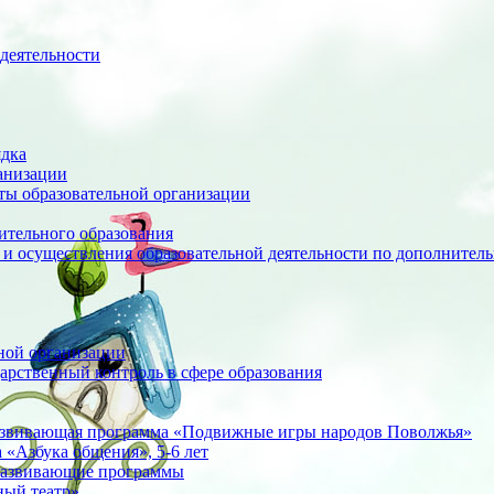
деятельности
ядка
анизации
оты образовательной организации
ительного образования
 и осуществления образовательной деятельности по дополните
ной организации
арственный контроль в сфере образования
азвивающая программа «Подвижные игры народов Поволжья»
«Азбука общения», 5-6 лет
развивающие программы
ный театр»