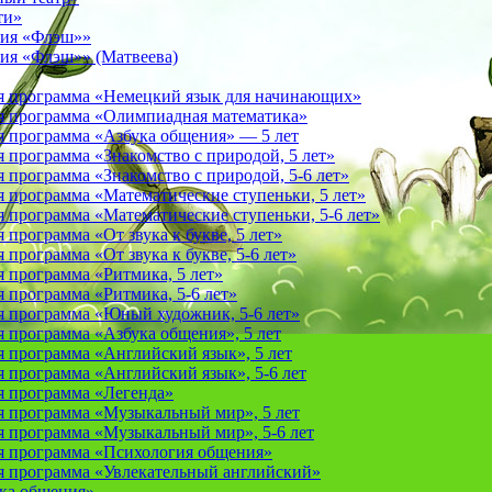
ти»
фия «Флэш»»
ия «Флэш»» (Матвеева)
я программа «Немецкий язык для начинающих»
 программа «Олимпиадная математика»
 программа «Азбука общения» — 5 лет
программа «Знакомство с природой, 5 лет»
программа «Знакомство с природой, 5-6 лет»
 программа «Математические ступеньки, 5 лет»
программа «Математические ступеньки, 5-6 лет»
программа «От звука к букве, 5 лет»
рограмма «От звука к букве, 5-6 лет»
 программа «Ритмика, 5 лет»
программа «Ритмика, 5-6 лет»
 программа «Юный художник, 5-6 лет»
 программа «Азбука общения», 5 лет
 программа «Английский язык», 5 лет
 программа «Английский язык», 5-6 лет
 программа «Легенда»
 программа «Музыкальный мир», 5 лет
 программа «Музыкальный мир», 5-6 лет
 программа «Психология общения»
 программа «Увлекательный английский»
ука общения»