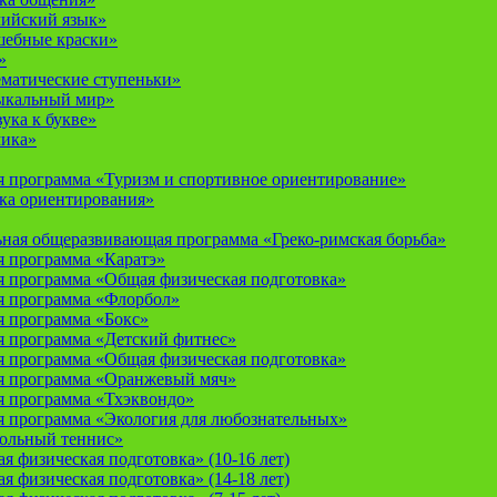
лийский язык»
шебные краски»
»
ематические ступеньки»
ыкальный мир»
ука к букве»
мика»
 программа «Туризм и спортивное ориентирование»
ка ориентирования»
ная общеразвивающая программа «Греко-римская борьба»
 программа «Каратэ»
 программа «Общая физическая подготовка»
я программа «Флорбол»
 программа «Бокс»
 программа «Детский фитнес»
 программа «Общая физическая подготовка»
я программа «Оранжевый мяч»
 программа «Тхэквондо»
 программа «Экология для любознательных»
тольный теннис»
 физическая подготовка» (10-16 лет)
 физическая подготовка» (14-18 лет)