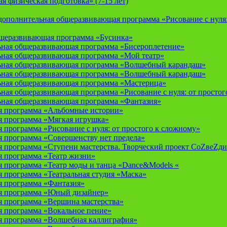
 физическая подготовка» (7-15 лет)
ополнительная общеразвивающая программа «Рисование с нуля: 
бщеразвивающая программа «Бусинка»
ьная общеразвивающая программа «Бисероплетение»
ьная общеразвивающая программа «Мой театр»
ьная общеразвивающая программа «Волшебный карандаш»
ьная общеразвивающая программа «Волшебный карандаш»
ьная общеразвивающая программа «Мастерица»
ная общеразвивающая программа «Рисование с нуля: от простог
ьная общеразвивающая программа «Фантазия»
я программа «Альбомные истории»
 программа «Мягкая игрушка»
программа «Рисование с нуля: от простого к сложному»
 программа «Совершенству нет предела»
 программа «Ступени мастерства. Творческий проект СоZвеZди
 программа «Театр жизни»
 программа «Театр моды и танца «Dance&Models «
 программа «Театральная студия «Маска»
 программа «Фантазия»
я программа «Юный дизайнер»
 программа «Вершина мастерства»
 программа «Вокальное пение»
 программа «Волшебная каллиграфия»