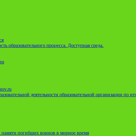
ся
ть образовательного процесса. Доступная среда.
ии
gov.ru
азовательной деятельности образовательной организации по ито
 памяти погибших воинов в мирное время