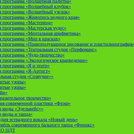
 программа «Волшебная палитра»
я программа «Волшебный клубок»
я программа «Волшебный узелок»
 программа «Живопись родного края»
я программа «Мастерица»
 программа «Мастерская чудес»
 программа «Ментальная арифметика»
 программа «Мир в красках»
 программа «Правополушарное рисование и пластилинография
 программа «Театральная студия «Перфоманс»
 программа «Чудо-творчество»
 программа «Экологическое краеведение»
 программа «Я и театр»
 программа «Я-Артист»
льная студия «Созвучие»»
итые узоры»
итые узоры»
айн»
разительное творчество»
дия современной пластики «Флэш»
р моды «Эдельвейс»»
р моды и танца»
дия эстрадного вокала «Новый день»
мбль современного бального танца «Феникс»
 ДО ЦДТ