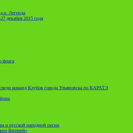
д.о. Легенда
-27 декабря 2015 года
о флага
я среди команд Клубов города Ульяновска по КАРАТЭ
айона
ора и русской народной песни
ских Витязей»