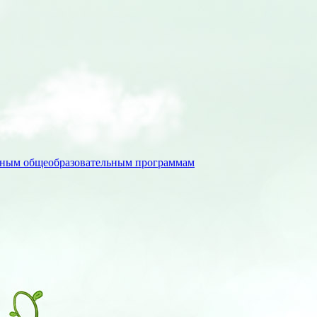
льным общеобразовательным программам