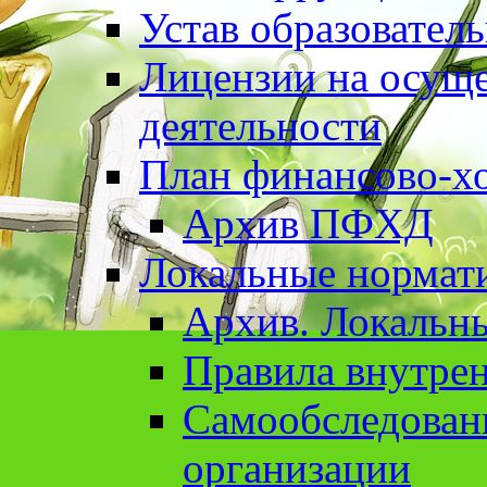
Устав образовател
Лицензии на осуще
деятельности
План финансово-хо
Архив ПФХД
Локальные нормат
Архив. Локальн
Правила внутрен
Cамообследован
организации