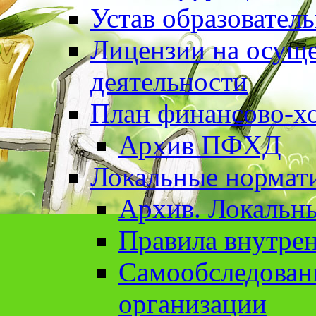
Устав образовател
Лицензии на осуще
деятельности
План финансово-хо
Архив ПФХД
Локальные нормат
Архив. Локальн
Правила внутрен
Cамообследован
организации