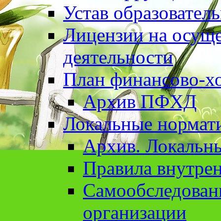
Устав образовател
Лицензии на осуще
деятельности
План финансово-хо
Архив ПФХД
Локальные нормат
Архив. Локальн
Правила внутрен
Cамообследован
организации