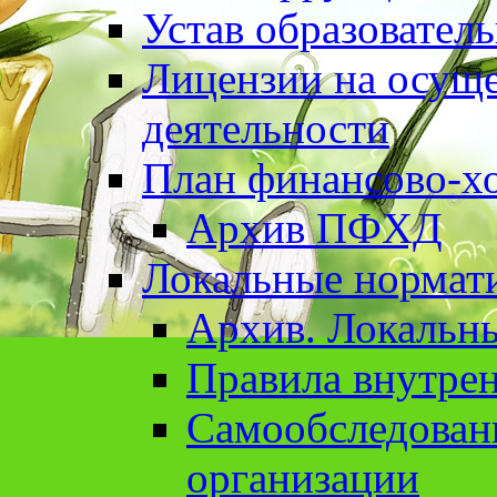
Устав образовател
Лицензии на осуще
деятельности
План финансово-хо
Архив ПФХД
Локальные нормат
Архив. Локальн
Правила внутрен
Cамообследован
организации