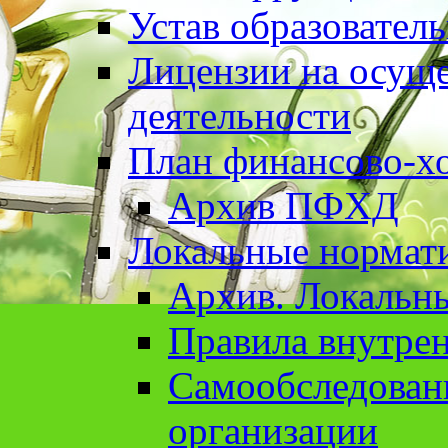
Устав образовател
Лицензии на осуще
деятельности
План финансово-хо
Архив ПФХД
Локальные нормат
Архив. Локальн
Правила внутрен
Cамообследован
организации