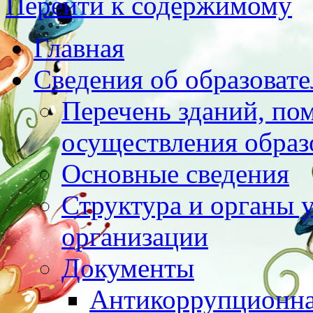
Перейти к содержимому
Главная
Сведения об образоват
Перечень зданий, по
осуществления образ
Основные сведения
Структура и органы 
организации
Документы
Антикоррупционна