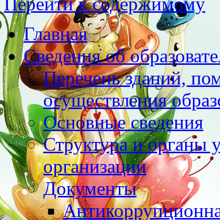
Перейти к содержимому
Главная
Сведения об образоват
Перечень зданий, по
осуществления образ
Основные сведения
Структура и органы 
организации
Документы
Антикоррупционна