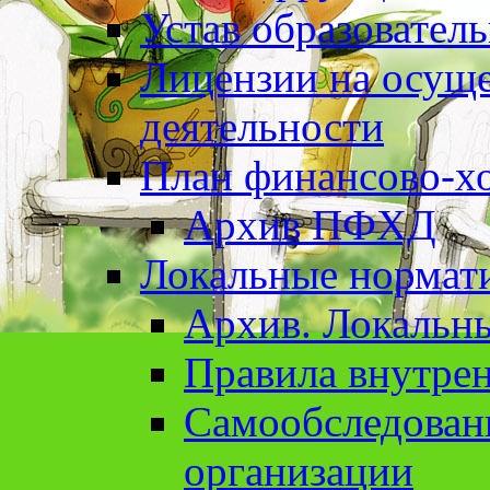
Устав образовател
Лицензии на осуще
деятельности
План финансово-хо
Архив ПФХД
Локальные нормат
Архив. Локальн
Правила внутрен
Cамообследован
организации