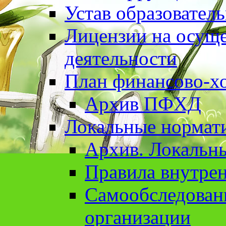
Устав образовател
Лицензии на осуще
деятельности
План финансово-хо
Архив ПФХД
Локальные нормат
Архив. Локальн
Правила внутрен
Cамообследован
организации