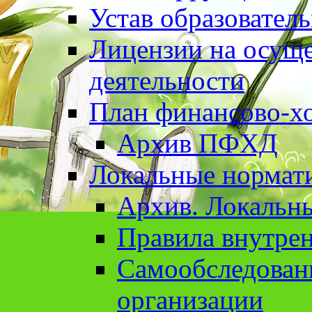
Устав образовател
Лицензии на осуще
деятельности
План финансово-хо
Архив ПФХД
Локальные нормат
Архив. Локальн
Правила внутрен
Cамообследован
организации