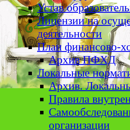
Устав образовател
Лицензии на осуще
деятельности
План финансово-хо
Архив ПФХД
Локальные нормат
Архив. Локальн
Правила внутрен
Cамообследован
организации