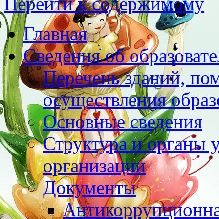
Перейти к содержимому
Главная
Сведения об образоват
Перечень зданий, по
осуществления образ
Основные сведения
Структура и органы 
организации
Документы
Антикоррупционна