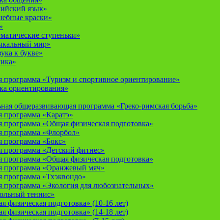
лийский язык»
шебные краски»
»
ематические ступеньки»
ыкальный мир»
ука к букве»
мика»
 программа «Туризм и спортивное ориентирование»
ка ориентирования»
ная общеразвивающая программа «Греко-римская борьба»
 программа «Каратэ»
 программа «Общая физическая подготовка»
я программа «Флорбол»
 программа «Бокс»
 программа «Детский фитнес»
 программа «Общая физическая подготовка»
я программа «Оранжевый мяч»
 программа «Тхэквондо»
 программа «Экология для любознательных»
тольный теннис»
 физическая подготовка» (10-16 лет)
 физическая подготовка» (14-18 лет)