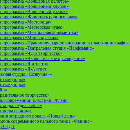
 программа «Волшебная палитра»
я программа «Волшебный клубок»
я программа «Волшебный узелок»
 программа «Живопись родного края»
я программа «Мастерица»
 программа «Мастерская чудес»
 программа «Ментальная арифметика»
 программа «Мир в красках»
 программа «Правополушарное рисование и пластилинография
 программа «Театральная студия «Перфоманс»
 программа «Чудо-творчество»
 программа «Экологическое краеведение»
 программа «Я и театр»
 программа «Я-Артист»
льная студия «Созвучие»»
итые узоры»
итые узоры»
айн»
разительное творчество»
дия современной пластики «Флэш»
р моды «Эдельвейс»»
р моды и танца»
дия эстрадного вокала «Новый день»
мбль современного бального танца «Феникс»
 ДО ЦДТ