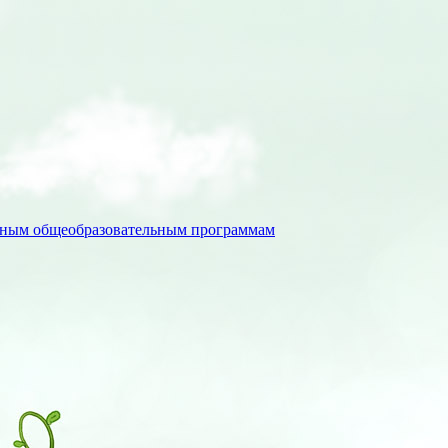
льным общеобразовательным программам