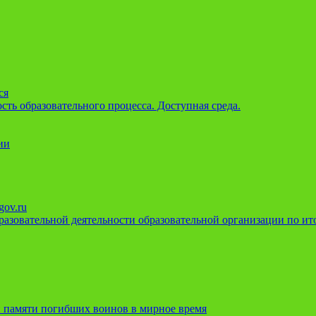
ся
ть образовательного процесса. Доступная среда.
ии
gov.ru
азовательной деятельности образовательной организации по ито
 памяти погибших воинов в мирное время