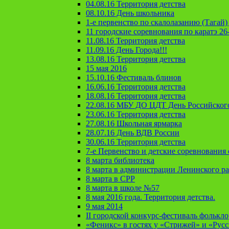
04.08.16 Территория детства
08.10.16 День школьника
1-е первенство по скалолазанию (Тагай) 
11 городские соревнования по каратэ 26
11.08.16 Территория детства
11.09.16 День Города!!!
13.08.16 Территория детства
15 мая 2016
15.10.16 Фестиваль блинов
16.06.16 Территория детства
18.08.16 Территория детства
22.08.16 МБУ ДО ЦДТ День Российског
23.06.16 Территория детства
27.08.16 Школьная ярмарка
28.07.16 День ВДВ России
30.06.16 Территория детства
7-е Первенство и детские соревновани
8 марта библиотека
8 марта в администрации Ленинского р
8 марта в СРР
8 марта в школе №57
8 мая 2016 года. Территория детства.
9 мая 2014
II городской конкурс-фестиваль фолькл
«Феникс» в гостях у «Стрижей» и «Рус