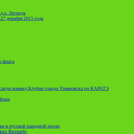
д.о. Легенда
-27 декабря 2015 года
о флага
я среди команд Клубов города Ульяновска по КАРАТЭ
айона
ора и русской народной песни
ских Витязей»