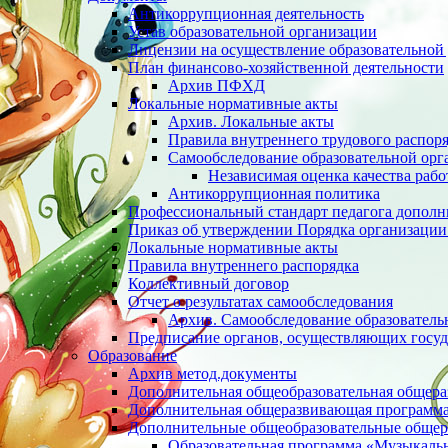
Антикоррупционная деятельность
Устав образовательной организации
Лицензии на осуществление образовательной 
План финансово-хозяйственной деятельности
Архив ПФХД
Локальные нормативные акты
Архив. Локальные акты
Правила внутреннего трудового распор
Cамообследование образовательной орг
Независимая оценка качества раб
Антикоррупционная политика
Профессиональный стандарт педагога дополн
Приказ об утверждении Порядка организации
Локальные нормативные акты
Правила внутреннего распорядка
Коллективный договор
Отчет о результатах самообследования
Архив. Cамообследование образователь
Предписание органов, осуществляющих госуд
Образование
Архив метод.документы
Дополнительная общеобразовательная общер
Дополнительная общеразвивающая программа 
Дополнительные общеобразовательные обще
Образовательная программа «Музыкаль