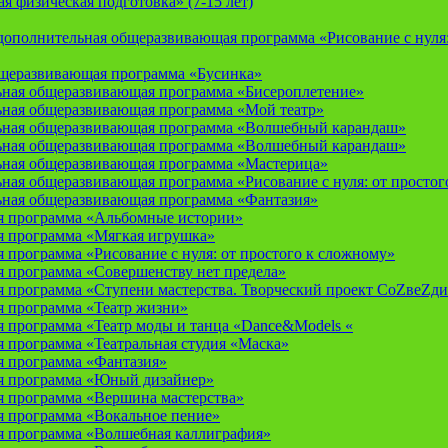
 физическая подготовка» (7-15 лет)
ополнительная общеразвивающая программа «Рисование с нуля: 
бщеразвивающая программа «Бусинка»
ьная общеразвивающая программа «Бисероплетение»
ьная общеразвивающая программа «Мой театр»
ьная общеразвивающая программа «Волшебный карандаш»
ьная общеразвивающая программа «Волшебный карандаш»
ьная общеразвивающая программа «Мастерица»
ная общеразвивающая программа «Рисование с нуля: от простог
ьная общеразвивающая программа «Фантазия»
я программа «Альбомные истории»
 программа «Мягкая игрушка»
программа «Рисование с нуля: от простого к сложному»
 программа «Совершенству нет предела»
 программа «Ступени мастерства. Творческий проект СоZвеZди
 программа «Театр жизни»
 программа «Театр моды и танца «Dance&Models «
 программа «Театральная студия «Маска»
 программа «Фантазия»
я программа «Юный дизайнер»
 программа «Вершина мастерства»
 программа «Вокальное пение»
 программа «Волшебная каллиграфия»