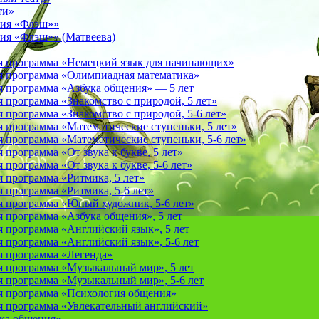
ти»
фия «Флэш»»
ия «Флэш»» (Матвеева)
я программа «Немецкий язык для начинающих»
 программа «Олимпиадная математика»
 программа «Азбука общения» — 5 лет
программа «Знакомство с природой, 5 лет»
программа «Знакомство с природой, 5-6 лет»
 программа «Математические ступеньки, 5 лет»
программа «Математические ступеньки, 5-6 лет»
программа «От звука к букве, 5 лет»
рограмма «От звука к букве, 5-6 лет»
 программа «Ритмика, 5 лет»
программа «Ритмика, 5-6 лет»
 программа «Юный художник, 5-6 лет»
 программа «Азбука общения», 5 лет
 программа «Английский язык», 5 лет
 программа «Английский язык», 5-6 лет
 программа «Легенда»
 программа «Музыкальный мир», 5 лет
 программа «Музыкальный мир», 5-6 лет
 программа «Психология общения»
 программа «Увлекательный английский»
ука общения»