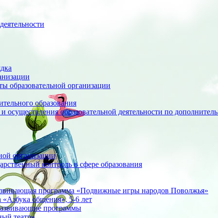
деятельности
ядка
анизации
оты образовательной организации
ительного образования
 и осуществления образовательной деятельности по дополните
ной организации
арственный контроль в сфере образования
азвивающая программа «Подвижные игры народов Поволжья»
«Азбука общения», 5-6 лет
развивающие программы
ный театр»