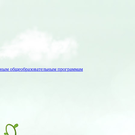
льным общеобразовательным программам