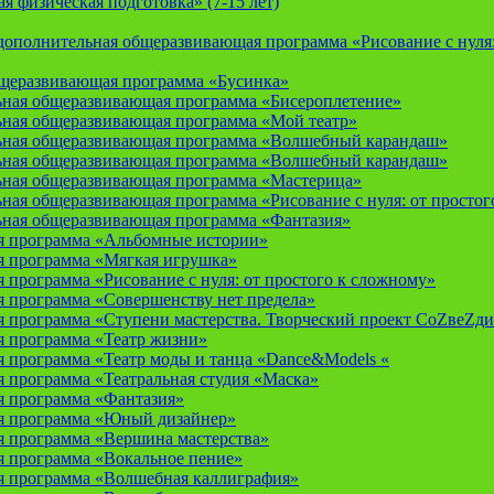
 физическая подготовка» (7-15 лет)
ополнительная общеразвивающая программа «Рисование с нуля: 
бщеразвивающая программа «Бусинка»
ьная общеразвивающая программа «Бисероплетение»
ьная общеразвивающая программа «Мой театр»
ьная общеразвивающая программа «Волшебный карандаш»
ьная общеразвивающая программа «Волшебный карандаш»
ьная общеразвивающая программа «Мастерица»
ная общеразвивающая программа «Рисование с нуля: от простог
ьная общеразвивающая программа «Фантазия»
я программа «Альбомные истории»
 программа «Мягкая игрушка»
программа «Рисование с нуля: от простого к сложному»
 программа «Совершенству нет предела»
 программа «Ступени мастерства. Творческий проект СоZвеZди
 программа «Театр жизни»
 программа «Театр моды и танца «Dance&Models «
 программа «Театральная студия «Маска»
 программа «Фантазия»
я программа «Юный дизайнер»
 программа «Вершина мастерства»
 программа «Вокальное пение»
 программа «Волшебная каллиграфия»