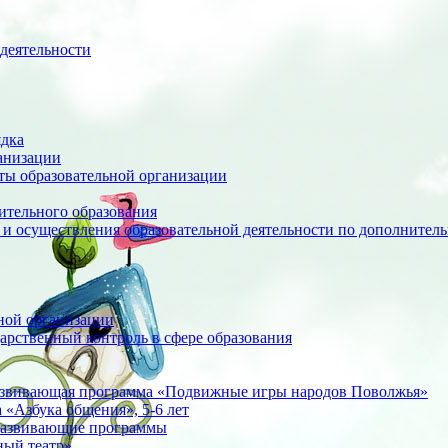
деятельности
ядка
анизации
оты образовательной организации
ительного образования
 и осуществления образовательной деятельности по дополните
ной организации
арственный контроль в сфере образования
азвивающая программа «Подвижные игры народов Поволжья»
«Азбука общения», 5-6 лет
развивающие программы
ный театр»