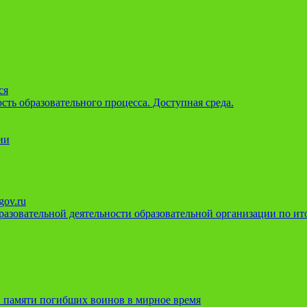
ся
ть образовательного процесса. Доступная среда.
ии
gov.ru
азовательной деятельности образовательной организации по ито
 памяти погибших воинов в мирное время