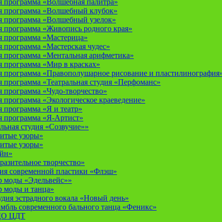
 программа «Волшебная палитра»
я программа «Волшебный клубок»
я программа «Волшебный узелок»
 программа «Живопись родного края»
я программа «Мастерица»
 программа «Мастерская чудес»
 программа «Ментальная арифметика»
 программа «Мир в красках»
 программа «Правополушарное рисование и пластилинография
 программа «Театральная студия «Перфоманс»
 программа «Чудо-творчество»
 программа «Экологическое краеведение»
 программа «Я и театр»
 программа «Я-Артист»
льная студия «Созвучие»»
итые узоры»
итые узоры»
айн»
разительное творчество»
дия современной пластики «Флэш»
р моды «Эдельвейс»»
р моды и танца»
дия эстрадного вокала «Новый день»
мбль современного бального танца «Феникс»
 ДО ЦДТ