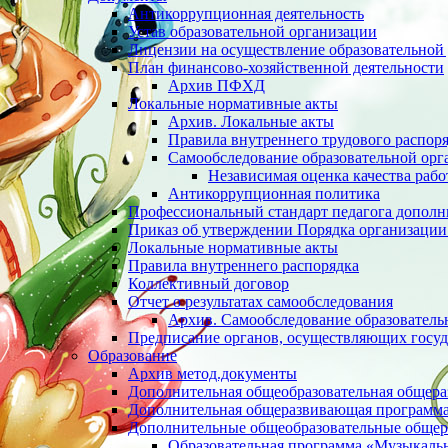
Антикоррупционная деятельность
Устав образовательной организации
Лицензии на осуществление образовательной 
План финансово-хозяйственной деятельности
Архив ПФХД
Локальные нормативные акты
Архив. Локальные акты
Правила внутреннего трудового распор
Cамообследование образовательной орг
Независимая оценка качества раб
Антикоррупционная политика
Профессиональный стандарт педагога дополн
Приказ об утверждении Порядка организации
Локальные нормативные акты
Правила внутреннего распорядка
Коллективный договор
Отчет о результатах самообследования
Архив. Cамообследование образователь
Предписание органов, осуществляющих госуд
Образование
Архив метод.документы
Дополнительная общеобразовательная общер
Дополнительная общеразвивающая программа 
Дополнительные общеобразовательные обще
Образовательная программа «Музыкаль