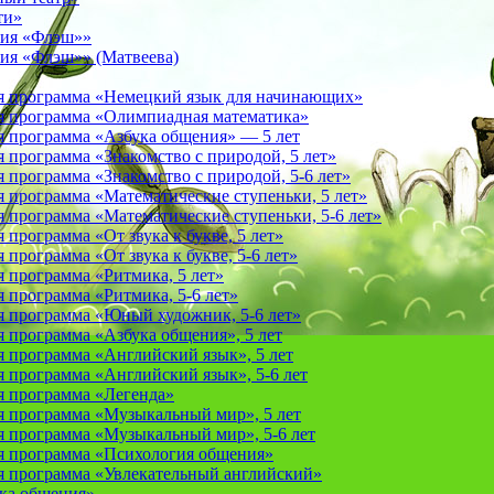
ти»
фия «Флэш»»
ия «Флэш»» (Матвеева)
я программа «Немецкий язык для начинающих»
 программа «Олимпиадная математика»
 программа «Азбука общения» — 5 лет
программа «Знакомство с природой, 5 лет»
программа «Знакомство с природой, 5-6 лет»
 программа «Математические ступеньки, 5 лет»
программа «Математические ступеньки, 5-6 лет»
программа «От звука к букве, 5 лет»
рограмма «От звука к букве, 5-6 лет»
 программа «Ритмика, 5 лет»
программа «Ритмика, 5-6 лет»
 программа «Юный художник, 5-6 лет»
 программа «Азбука общения», 5 лет
 программа «Английский язык», 5 лет
 программа «Английский язык», 5-6 лет
 программа «Легенда»
 программа «Музыкальный мир», 5 лет
 программа «Музыкальный мир», 5-6 лет
 программа «Психология общения»
 программа «Увлекательный английский»
ука общения»