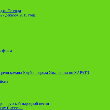
д.о. Легенда
-27 декабря 2015 года
о флага
я среди команд Клубов города Ульяновска по КАРАТЭ
айона
ора и русской народной песни
ских Витязей»