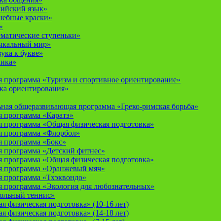
лийский язык»
шебные краски»
»
ематические ступеньки»
ыкальный мир»
ука к букве»
мика»
 программа «Туризм и спортивное ориентирование»
ка ориентирования»
ная общеразвивающая программа «Греко-римская борьба»
 программа «Каратэ»
 программа «Общая физическая подготовка»
я программа «Флорбол»
 программа «Бокс»
 программа «Детский фитнес»
 программа «Общая физическая подготовка»
я программа «Оранжевый мяч»
 программа «Тхэквондо»
 программа «Экология для любознательных»
тольный теннис»
 физическая подготовка» (10-16 лет)
 физическая подготовка» (14-18 лет)