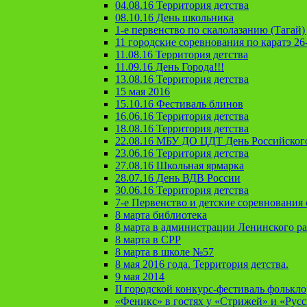
04.08.16 Территория детства
08.10.16 День школьника
1-е первенство по скалолазанию (Тагай) 
11 городские соревнования по каратэ 26
11.08.16 Территория детства
11.09.16 День Города!!!
13.08.16 Территория детства
15 мая 2016
15.10.16 Фестиваль блинов
16.06.16 Территория детства
18.08.16 Территория детства
22.08.16 МБУ ДО ЦДТ День Российског
23.06.16 Территория детства
27.08.16 Школьная ярмарка
28.07.16 День ВДВ России
30.06.16 Территория детства
7-е Первенство и детские соревновани
8 марта библиотека
8 марта в администрации Ленинского р
8 марта в СРР
8 марта в школе №57
8 мая 2016 года. Территория детства.
9 мая 2014
II городской конкурс-фестиваль фолькл
«Феникс» в гостях у «Стрижей» и «Рус