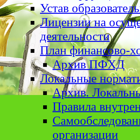
Устав образовател
Лицензии на осуще
деятельности
План финансово-хо
Архив ПФХД
Локальные нормат
Архив. Локальн
Правила внутрен
Cамообследован
организации