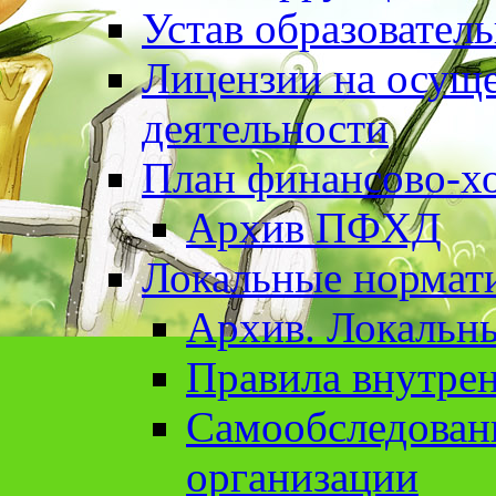
Устав образовател
Лицензии на осуще
деятельности
План финансово-хо
Архив ПФХД
Локальные нормат
Архив. Локальн
Правила внутрен
Cамообследован
организации