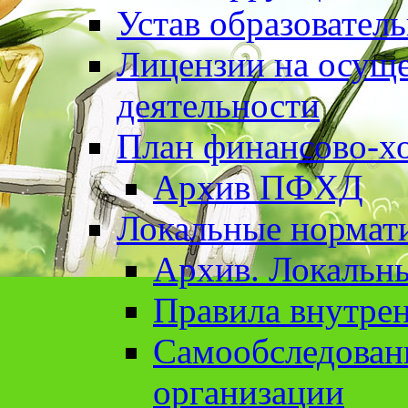
Устав образовател
Лицензии на осуще
деятельности
План финансово-хо
Архив ПФХД
Локальные нормат
Архив. Локальн
Правила внутрен
Cамообследован
организации