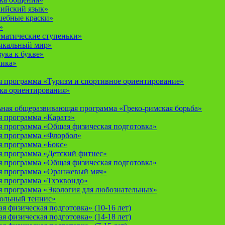
лийский язык»
шебные краски»
»
ематические ступеньки»
ыкальный мир»
ука к букве»
мика»
 программа «Туризм и спортивное ориентирование»
ка ориентирования»
ная общеразвивающая программа «Греко-римская борьба»
 программа «Каратэ»
 программа «Общая физическая подготовка»
я программа «Флорбол»
 программа «Бокс»
 программа «Детский фитнес»
 программа «Общая физическая подготовка»
я программа «Оранжевый мяч»
 программа «Тхэквондо»
 программа «Экология для любознательных»
тольный теннис»
 физическая подготовка» (10-16 лет)
 физическая подготовка» (14-18 лет)