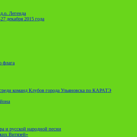
д.о. Легенда
-27 декабря 2015 года
о флага
я среди команд Клубов города Ульяновска по КАРАТЭ
айона
ора и русской народной песни
ских Витязей»