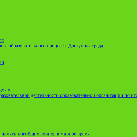
ся
ть образовательного процесса. Доступная среда.
ии
gov.ru
азовательной деятельности образовательной организации по ито
 памяти погибших воинов в мирное время