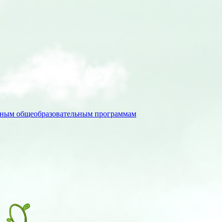
льным общеобразовательным программам