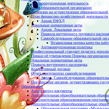
Антикоррупционная деятельность
Устав образовательной организации
Лицензии на осуществление образовательной 
План финансово-хозяйственной деятельности
Архив ПФХД
Локальные нормативные акты
Архив. Локальные акты
Правила внутреннего трудового распор
Cамообследование образовательной орг
Независимая оценка качества раб
Антикоррупционная политика
Профессиональный стандарт педагога дополн
Приказ об утверждении Порядка организации
Локальные нормативные акты
Правила внутреннего распорядка
Коллективный договор
Отчет о результатах самообследования
Архив. Cамообследование образователь
Предписание органов, осуществляющих госуд
Образование
Архив метод.документы
Дополнительная общеобразовательная общер
Дополнительная общеразвивающая программа 
Дополнительные общеобразовательные обще
Образовательная программа «Музыкаль