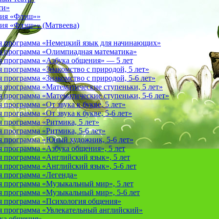
ти»
фия «Флэш»»
ия «Флэш»» (Матвеева)
я программа «Немецкий язык для начинающих»
 программа «Олимпиадная математика»
 программа «Азбука общения» — 5 лет
программа «Знакомство с природой, 5 лет»
программа «Знакомство с природой, 5-6 лет»
 программа «Математические ступеньки, 5 лет»
программа «Математические ступеньки, 5-6 лет»
программа «От звука к букве, 5 лет»
рограмма «От звука к букве, 5-6 лет»
 программа «Ритмика, 5 лет»
программа «Ритмика, 5-6 лет»
 программа «Юный художник, 5-6 лет»
 программа «Азбука общения», 5 лет
 программа «Английский язык», 5 лет
 программа «Английский язык», 5-6 лет
 программа «Легенда»
 программа «Музыкальный мир», 5 лет
 программа «Музыкальный мир», 5-6 лет
 программа «Психология общения»
 программа «Увлекательный английский»
ука общения»