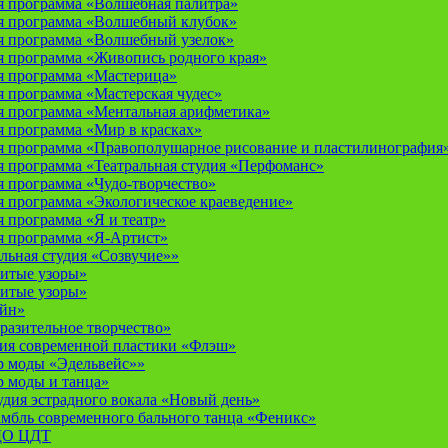
 программа «Волшебная палитра»
я программа «Волшебный клубок»
я программа «Волшебный узелок»
 программа «Живопись родного края»
я программа «Мастерица»
 программа «Мастерская чудес»
 программа «Ментальная арифметика»
 программа «Мир в красках»
 программа «Правополушарное рисование и пластилинография
 программа «Театральная студия «Перфоманс»
 программа «Чудо-творчество»
 программа «Экологическое краеведение»
 программа «Я и театр»
 программа «Я-Артист»
льная студия «Созвучие»»
итые узоры»
итые узоры»
айн»
разительное творчество»
дия современной пластики «Флэш»
р моды «Эдельвейс»»
р моды и танца»
дия эстрадного вокала «Новый день»
мбль современного бального танца «Феникс»
 ДО ЦДТ