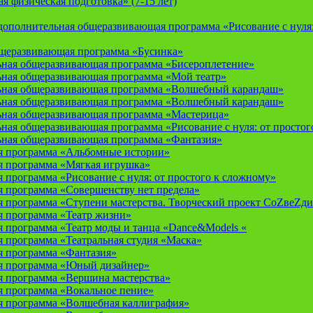
 физическая подготовка» (7-15 лет)
ополнительная общеразвивающая программа «Рисование с нуля: 
бщеразвивающая программа «Бусинка»
ьная общеразвивающая программа «Бисероплетение»
ьная общеразвивающая программа «Мой театр»
ьная общеразвивающая программа «Волшебный карандаш»
ьная общеразвивающая программа «Волшебный карандаш»
ьная общеразвивающая программа «Мастерица»
ная общеразвивающая программа «Рисование с нуля: от простог
ьная общеразвивающая программа «Фантазия»
я программа «Альбомные истории»
 программа «Мягкая игрушка»
программа «Рисование с нуля: от простого к сложному»
 программа «Совершенству нет предела»
 программа «Ступени мастерства. Творческий проект СоZвеZди
 программа «Театр жизни»
 программа «Театр моды и танца «Dance&Models «
 программа «Театральная студия «Маска»
 программа «Фантазия»
я программа «Юный дизайнер»
 программа «Вершина мастерства»
 программа «Вокальное пение»
 программа «Волшебная каллиграфия»