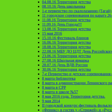
04.08.16 Территория детства
08.10.16 День школьника
1-е первенство по скалолазанию (Тагай) 
11 городские соревнования по каратэ 26
11.08.16 Территория детства
11.09.16 День Города!!!
13.08.16 Территория детства
15 мая 2016
15.10.16 Фестиваль блинов
16.06.16 Территория детства
18.08.16 Территория детства
22.08.16 МБУ ДО ЦДТ День Российског
23.06.16 Территория детства
27.08.16 Школьная ярмарка
28.07.16 День ВДВ России
30.06.16 Территория детства
7-е Первенство и детские соревновани
8 марта библиотека
8 марта в администрации Ленинского р
8 марта в СРР
8 марта в школе №57
8 мая 2016 года. Территория детства.
9 мая 2014
II городской конкурс-фестиваль фолькл
«Феникс» в гостях у «Стрижей» и «Рус