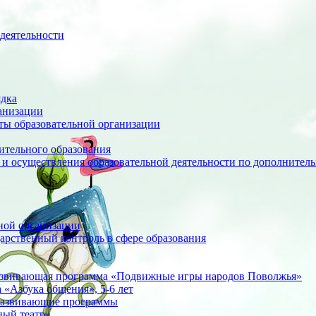
деятельности
ядка
анизации
оты образовательной организации
ительного образования
 и осуществления образовательной деятельности по дополните
ной организации
арственный контроль в сфере образования
азвивающая программа «Подвижные игры народов Поволжья»
«Азбука общения», 5-6 лет
развивающие программы
ный театр»