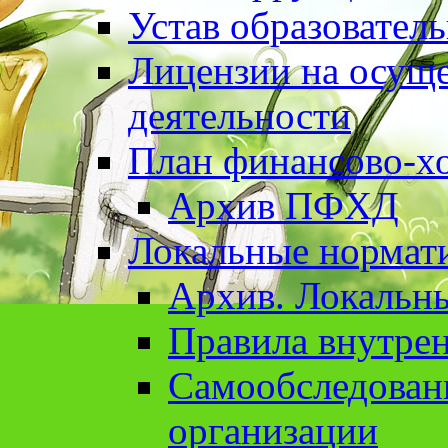
Устав образовател
Лицензии на осуще
деятельности
План финансово-хо
Архив ПФХД
Локальные нормат
Архив. Локальн
Правила внутрен
Cамообследован
организации