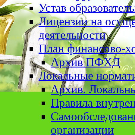
Устав образовател
Лицензии на осуще
деятельности
План финансово-хо
Архив ПФХД
Локальные нормат
Архив. Локальн
Правила внутрен
Cамообследован
организации