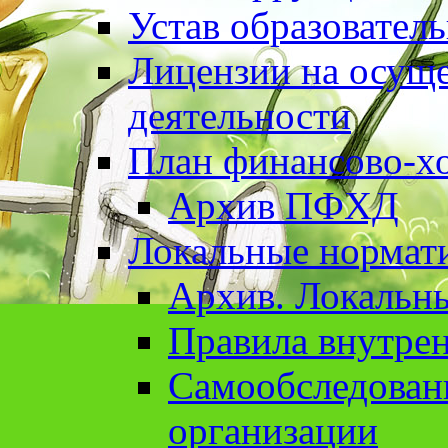
Устав образовател
Лицензии на осуще
деятельности
План финансово-хо
Архив ПФХД
Локальные нормат
Архив. Локальн
Правила внутрен
Cамообследован
организации