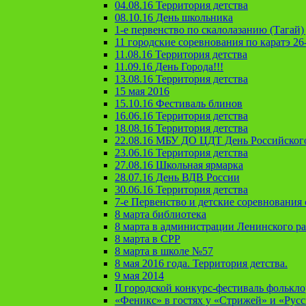
04.08.16 Территория детства
08.10.16 День школьника
1-е первенство по скалолазанию (Тагай) 
11 городские соревнования по каратэ 26
11.08.16 Территория детства
11.09.16 День Города!!!
13.08.16 Территория детства
15 мая 2016
15.10.16 Фестиваль блинов
16.06.16 Территория детства
18.08.16 Территория детства
22.08.16 МБУ ДО ЦДТ День Российског
23.06.16 Территория детства
27.08.16 Школьная ярмарка
28.07.16 День ВДВ России
30.06.16 Территория детства
7-е Первенство и детские соревновани
8 марта библиотека
8 марта в администрации Ленинского р
8 марта в СРР
8 марта в школе №57
8 мая 2016 года. Территория детства.
9 мая 2014
II городской конкурс-фестиваль фолькл
«Феникс» в гостях у «Стрижей» и «Рус