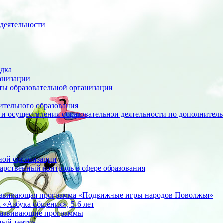
деятельности
ядка
анизации
оты образовательной организации
ительного образования
 и осуществления образовательной деятельности по дополните
ной организации
арственный контроль в сфере образования
азвивающая программа «Подвижные игры народов Поволжья»
«Азбука общения», 5-6 лет
развивающие программы
ный театр»