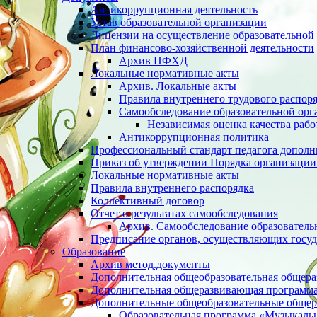
Антикоррупционная деятельность
Устав образовательной организации
Лицензии на осуществление образовательной 
План финансово-хозяйственной деятельности
Архив ПФХД
Локальные нормативные акты
Архив. Локальные акты
Правила внутреннего трудового распор
Cамообследование образовательной орг
Независимая оценка качества раб
Антикоррупционная политика
Профессиональный стандарт педагога дополн
Приказ об утверждении Порядка организации
Локальные нормативные акты
Правила внутреннего распорядка
Коллективный договор
Отчет о результатах самообследования
Архив. Cамообследование образователь
Предписание органов, осуществляющих госуд
Образование
Архив метод.документы
Дополнительная общеобразовательная общер
Дополнительная общеразвивающая программа 
Дополнительные общеобразовательные обще
Образовательная программа «Музыкаль