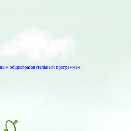
льным общеобразовательным программам