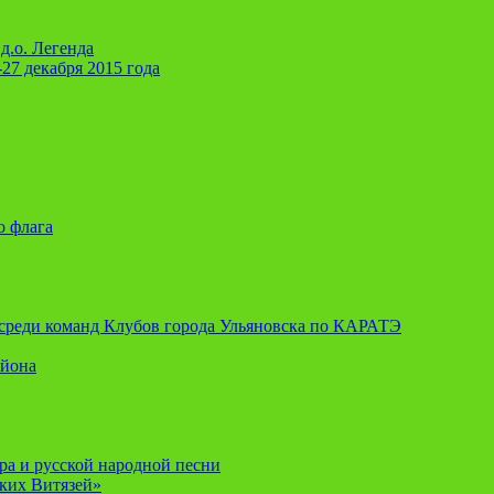
д.о. Легенда
-27 декабря 2015 года
о флага
я среди команд Клубов города Ульяновска по КАРАТЭ
айона
ора и русской народной песни
ских Витязей»