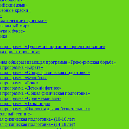
лийский язык»
шебные краски»
»
ематические ступеньки»
ыкальный мир»
ука к букве»
мика»
 программа «Туризм и спортивное ориентирование»
ка ориентирования»
ная общеразвивающая программа «Греко-римская борьба»
 программа «Каратэ»
 программа «Общая физическая подготовка»
я программа «Флорбол»
 программа «Бокс»
 программа «Детский фитнес»
 программа «Общая физическая подготовка»
я программа «Оранжевый мяч»
 программа «Тхэквондо»
 программа «Экология для любознательных»
тольный теннис»
 физическая подготовка» (10-16 лет)
 физическая подготовка» (14-18 лет)