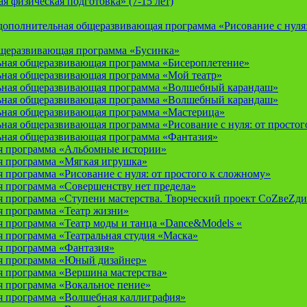
 физическая подготовка» (7-15 лет)
ополнительная общеразвивающая программа «Рисование с нуля: 
бщеразвивающая программа «Бусинка»
ьная общеразвивающая программа «Бисероплетение»
ьная общеразвивающая программа «Мой театр»
ьная общеразвивающая программа «Волшебный карандаш»
ьная общеразвивающая программа «Волшебный карандаш»
ьная общеразвивающая программа «Мастерица»
ная общеразвивающая программа «Рисование с нуля: от простог
ьная общеразвивающая программа «Фантазия»
я программа «Альбомные истории»
 программа «Мягкая игрушка»
программа «Рисование с нуля: от простого к сложному»
 программа «Совершенству нет предела»
 программа «Ступени мастерства. Творческий проект СоZвеZди
 программа «Театр жизни»
 программа «Театр моды и танца «Dance&Models «
 программа «Театральная студия «Маска»
 программа «Фантазия»
я программа «Юный дизайнер»
 программа «Вершина мастерства»
 программа «Вокальное пение»
 программа «Волшебная каллиграфия»