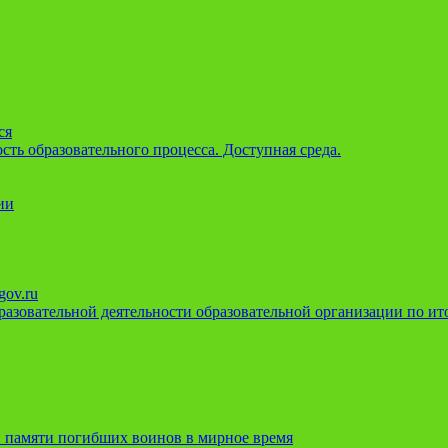
ся
ть образовательного процесса. Доступная среда.
ии
gov.ru
азовательной деятельности образовательной организации по ито
 памяти погибших воинов в мирное время