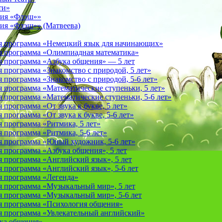
ти»
фия «Флэш»»
ия «Флэш»» (Матвеева)
я программа «Немецкий язык для начинающих»
 программа «Олимпиадная математика»
 программа «Азбука общения» — 5 лет
программа «Знакомство с природой, 5 лет»
программа «Знакомство с природой, 5-6 лет»
 программа «Математические ступеньки, 5 лет»
программа «Математические ступеньки, 5-6 лет»
программа «От звука к букве, 5 лет»
рограмма «От звука к букве, 5-6 лет»
 программа «Ритмика, 5 лет»
программа «Ритмика, 5-6 лет»
 программа «Юный художник, 5-6 лет»
 программа «Азбука общения», 5 лет
 программа «Английский язык», 5 лет
 программа «Английский язык», 5-6 лет
 программа «Легенда»
 программа «Музыкальный мир», 5 лет
 программа «Музыкальный мир», 5-6 лет
 программа «Психология общения»
 программа «Увлекательный английский»
ука общения»