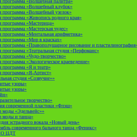
 программа «Волшебная палитра»
я программа «Волшебный клубок»
я программа «Волшебный узелок»
 программа «Живопись родного края»
я программа «Мастерица»
 программа «Мастерская чудес»
 программа «Ментальная арифметика»
 программа «Мир в красках»
 программа «Правополушарное рисование и пластилинография
 программа «Театральная студия «Перфоманс»
 программа «Чудо-творчество»
 программа «Экологическое краеведение»
 программа «Я и театр»
 программа «Я-Артист»
льная студия «Созвучие»»
итые узоры»
итые узоры»
айн»
разительное творчество»
дия современной пластики «Флэш»
р моды «Эдельвейс»»
р моды и танца»
дия эстрадного вокала «Новый день»
мбль современного бального танца «Феникс»
 ДО ЦДТ