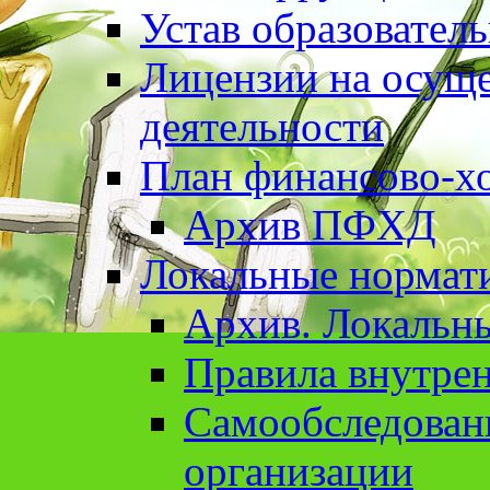
Устав образовател
Лицензии на осуще
деятельности
План финансово-хо
Архив ПФХД
Локальные нормат
Архив. Локальн
Правила внутрен
Cамообследован
организации