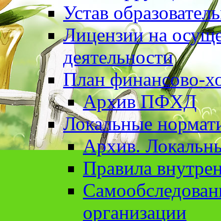
Устав образовател
Лицензии на осуще
деятельности
План финансово-хо
Архив ПФХД
Локальные нормат
Архив. Локальн
Правила внутрен
Cамообследован
организации