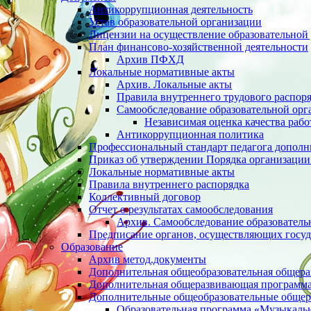
Антикоррупционная деятельность
Устав образовательной организации
Лицензии на осуществление образовательной 
План финансово-хозяйственной деятельности
Архив ПФХД
Локальные нормативные акты
Архив. Локальные акты
Правила внутреннего трудового распор
Cамообследование образовательной орг
Независимая оценка качества раб
Антикоррупционная политика
Профессиональный стандарт педагога дополн
Приказ об утверждении Порядка организации
Локальные нормативные акты
Правила внутреннего распорядка
Коллективный договор
Отчет о результатах самообследования
Архив. Cамообследование образователь
Предписание органов, осуществляющих госуд
Образование
Архив метод.документы
Дополнительная общеобразовательная общер
Дополнительная общеразвивающая программа 
Дополнительные общеобразовательные обще
Образовательная программа «Музыкаль