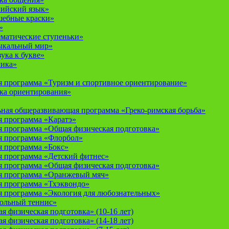
лийский язык»
шебные краски»
»
ематические ступеньки»
ыкальный мир»
ука к букве»
мика»
 программа «Туризм и спортивное ориентирование»
ка ориентирования»
ная общеразвивающая программа «Греко-римская борьба»
 программа «Каратэ»
 программа «Общая физическая подготовка»
я программа «Флорбол»
 программа «Бокс»
 программа «Детский фитнес»
 программа «Общая физическая подготовка»
я программа «Оранжевый мяч»
 программа «Тхэквондо»
 программа «Экология для любознательных»
тольный теннис»
 физическая подготовка» (10-16 лет)
 физическая подготовка» (14-18 лет)