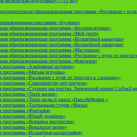
 физическая подготовка» (7-15 лет)
ополнительная общеразвивающая программа «Рисование с нуля: 
бщеразвивающая программа «Бусинка»
ьная общеразвивающая программа «Бисероплетение»
ьная общеразвивающая программа «Мой театр»
ьная общеразвивающая программа «Волшебный карандаш»
ьная общеразвивающая программа «Волшебный карандаш»
ьная общеразвивающая программа «Мастерица»
ная общеразвивающая программа «Рисование с нуля: от простог
ьная общеразвивающая программа «Фантазия»
я программа «Альбомные истории»
 программа «Мягкая игрушка»
программа «Рисование с нуля: от простого к сложному»
 программа «Совершенству нет предела»
 программа «Ступени мастерства. Творческий проект СоZвеZди
 программа «Театр жизни»
 программа «Театр моды и танца «Dance&Models «
 программа «Театральная студия «Маска»
 программа «Фантазия»
я программа «Юный дизайнер»
 программа «Вершина мастерства»
 программа «Вокальное пение»
 программа «Волшебная каллиграфия»