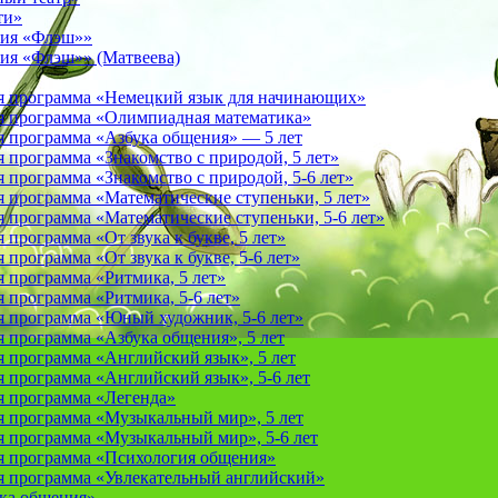
ти»
фия «Флэш»»
ия «Флэш»» (Матвеева)
я программа «Немецкий язык для начинающих»
 программа «Олимпиадная математика»
 программа «Азбука общения» — 5 лет
программа «Знакомство с природой, 5 лет»
программа «Знакомство с природой, 5-6 лет»
 программа «Математические ступеньки, 5 лет»
программа «Математические ступеньки, 5-6 лет»
программа «От звука к букве, 5 лет»
рограмма «От звука к букве, 5-6 лет»
 программа «Ритмика, 5 лет»
программа «Ритмика, 5-6 лет»
 программа «Юный художник, 5-6 лет»
 программа «Азбука общения», 5 лет
 программа «Английский язык», 5 лет
 программа «Английский язык», 5-6 лет
 программа «Легенда»
 программа «Музыкальный мир», 5 лет
 программа «Музыкальный мир», 5-6 лет
 программа «Психология общения»
 программа «Увлекательный английский»
ука общения»