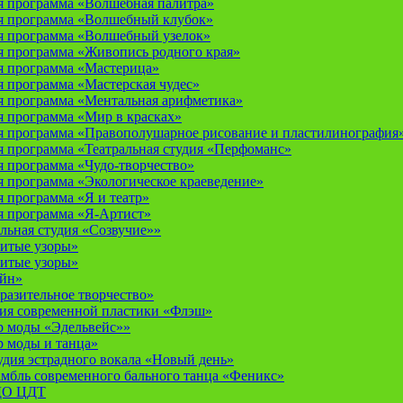
 программа «Волшебная палитра»
я программа «Волшебный клубок»
я программа «Волшебный узелок»
 программа «Живопись родного края»
я программа «Мастерица»
 программа «Мастерская чудес»
 программа «Ментальная арифметика»
 программа «Мир в красках»
 программа «Правополушарное рисование и пластилинография
 программа «Театральная студия «Перфоманс»
 программа «Чудо-творчество»
 программа «Экологическое краеведение»
 программа «Я и театр»
 программа «Я-Артист»
льная студия «Созвучие»»
итые узоры»
итые узоры»
айн»
разительное творчество»
дия современной пластики «Флэш»
р моды «Эдельвейс»»
р моды и танца»
дия эстрадного вокала «Новый день»
мбль современного бального танца «Феникс»
 ДО ЦДТ