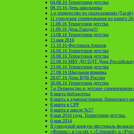
04.08.16 Территория детства
08.10.16 День школьника
1-е первенство по скалолазанию (Тагай) 
11 городские соревнования по каратэ 26
11.08.16 Территория детства
11.09.16 День Города!!!
13.08.16 Территория детства
15 мая 2016
15.10.16 Фестиваль блинов
16.06.16 Территория детства
18.08.16 Территория детства
22.08.16 МБУ ДО ЦДТ День Российског
23.06.16 Территория детства
27.08.16 Школьная ярмарка
28.07.16 День ВДВ России
30.06.16 Территория детства
7-е Первенство и детские соревновани
8 марта библиотека
8 марта в администрации Ленинского р
8 марта в СРР
8 марта в школе №57
8 мая 2016 года. Территория детства.
9 мая 2014
II городской конкурс-фестиваль фолькл
«Феникс» в гостях у «Стрижей» и «Рус