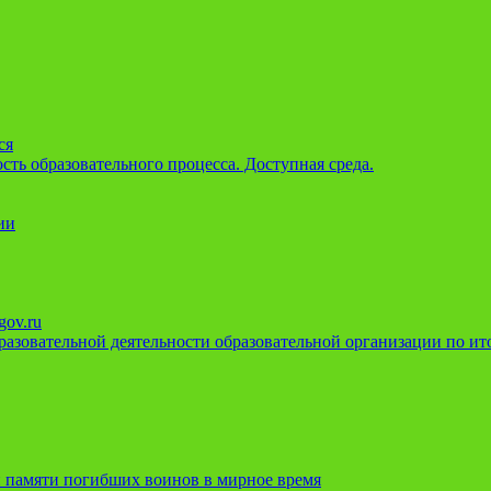
ся
ть образовательного процесса. Доступная среда.
ии
gov.ru
азовательной деятельности образовательной организации по ито
 памяти погибших воинов в мирное время