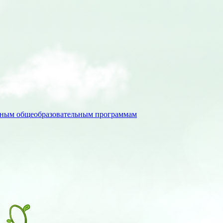
льным общеобразовательным программам