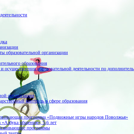
деятельности
ядка
анизации
оты образовательной организации
ительного образования
 и осуществления образовательной деятельности по дополните
ной организации
арственный контроль в сфере образования
азвивающая программа «Подвижные игры народов Поволжья»
«Азбука общения», 5-6 лет
развивающие программы
ный театр»