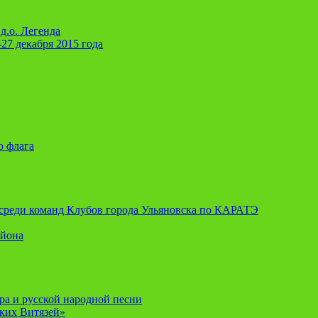
д.о. Легенда
-27 декабря 2015 года
о флага
я среди команд Клубов города Ульяновска по КАРАТЭ
айона
ора и русской народной песни
ских Витязей»