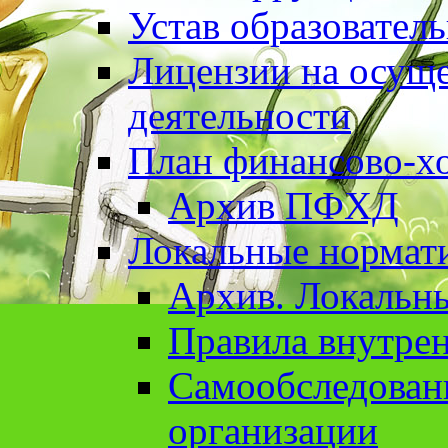
Устав образовател
Лицензии на осуще
деятельности
План финансово-хо
Архив ПФХД
Локальные нормат
Архив. Локальн
Правила внутрен
Cамообследован
организации