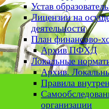
Устав образовател
Лицензии на осуще
деятельности
План финансово-хо
Архив ПФХД
Локальные нормат
Архив. Локальн
Правила внутрен
Cамообследован
организации