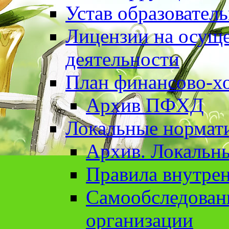
Устав образовател
Лицензии на осуще
деятельности
План финансово-хо
Архив ПФХД
Локальные нормат
Архив. Локальн
Правила внутрен
Cамообследован
организации