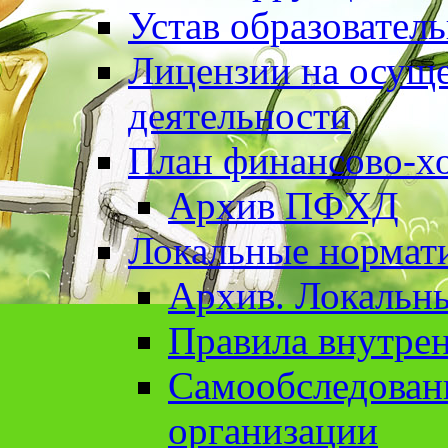
Устав образовател
Лицензии на осуще
деятельности
План финансово-хо
Архив ПФХД
Локальные нормат
Архив. Локальн
Правила внутрен
Cамообследован
организации