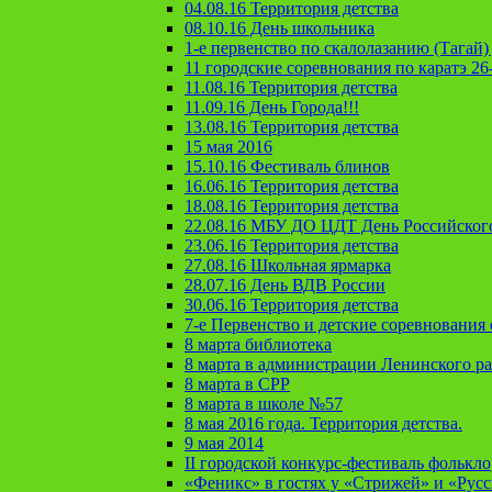
04.08.16 Территория детства
08.10.16 День школьника
1-е первенство по скалолазанию (Тагай) 
11 городские соревнования по каратэ 26
11.08.16 Территория детства
11.09.16 День Города!!!
13.08.16 Территория детства
15 мая 2016
15.10.16 Фестиваль блинов
16.06.16 Территория детства
18.08.16 Территория детства
22.08.16 МБУ ДО ЦДТ День Российског
23.06.16 Территория детства
27.08.16 Школьная ярмарка
28.07.16 День ВДВ России
30.06.16 Территория детства
7-е Первенство и детские соревновани
8 марта библиотека
8 марта в администрации Ленинского р
8 марта в СРР
8 марта в школе №57
8 мая 2016 года. Территория детства.
9 мая 2014
II городской конкурс-фестиваль фолькл
«Феникс» в гостях у «Стрижей» и «Рус