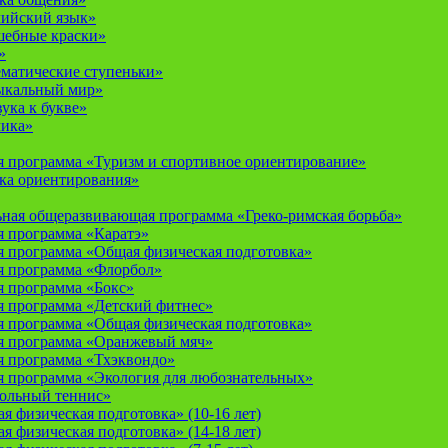
лийский язык»
шебные краски»
»
ематические ступеньки»
ыкальный мир»
ука к букве»
мика»
 программа «Туризм и спортивное ориентирование»
ка ориентирования»
ная общеразвивающая программа «Греко-римская борьба»
 программа «Каратэ»
 программа «Общая физическая подготовка»
я программа «Флорбол»
 программа «Бокс»
 программа «Детский фитнес»
 программа «Общая физическая подготовка»
я программа «Оранжевый мяч»
 программа «Тхэквондо»
 программа «Экология для любознательных»
тольный теннис»
 физическая подготовка» (10-16 лет)
 физическая подготовка» (14-18 лет)