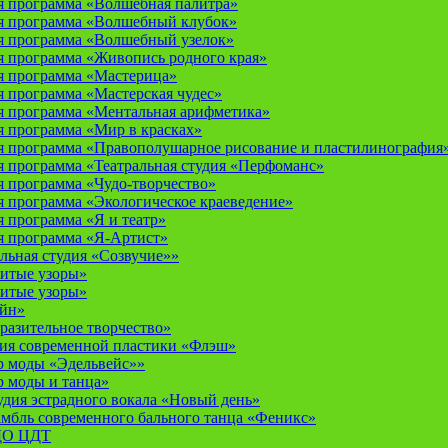
 программа «Волшебная палитра»
я программа «Волшебный клубок»
я программа «Волшебный узелок»
 программа «Живопись родного края»
я программа «Мастерица»
 программа «Мастерская чудес»
 программа «Ментальная арифметика»
 программа «Мир в красках»
 программа «Правополушарное рисование и пластилинография
 программа «Театральная студия «Перфоманс»
 программа «Чудо-творчество»
 программа «Экологическое краеведение»
 программа «Я и театр»
 программа «Я-Артист»
льная студия «Созвучие»»
итые узоры»
итые узоры»
айн»
разительное творчество»
дия современной пластики «Флэш»
р моды «Эдельвейс»»
р моды и танца»
дия эстрадного вокала «Новый день»
мбль современного бального танца «Феникс»
 ДО ЦДТ