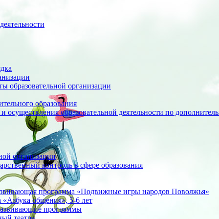
деятельности
ядка
анизации
оты образовательной организации
ительного образования
 и осуществления образовательной деятельности по дополните
ной организации
арственный контроль в сфере образования
азвивающая программа «Подвижные игры народов Поволжья»
«Азбука общения», 5-6 лет
развивающие программы
ный театр»