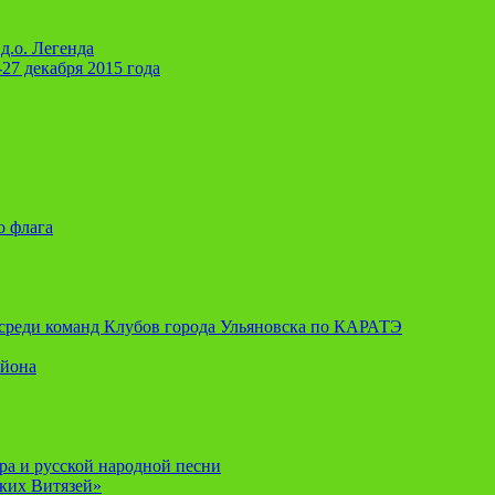
д.о. Легенда
-27 декабря 2015 года
о флага
я среди команд Клубов города Ульяновска по КАРАТЭ
айона
ора и русской народной песни
ских Витязей»