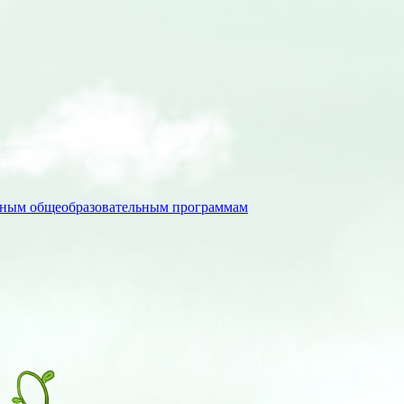
льным общеобразовательным программам