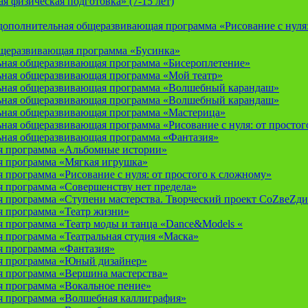
 физическая подготовка» (7-15 лет)
ополнительная общеразвивающая программа «Рисование с нуля: 
бщеразвивающая программа «Бусинка»
ьная общеразвивающая программа «Бисероплетение»
ьная общеразвивающая программа «Мой театр»
ьная общеразвивающая программа «Волшебный карандаш»
ьная общеразвивающая программа «Волшебный карандаш»
ьная общеразвивающая программа «Мастерица»
ная общеразвивающая программа «Рисование с нуля: от простог
ьная общеразвивающая программа «Фантазия»
я программа «Альбомные истории»
 программа «Мягкая игрушка»
программа «Рисование с нуля: от простого к сложному»
 программа «Совершенству нет предела»
 программа «Ступени мастерства. Творческий проект СоZвеZди
 программа «Театр жизни»
 программа «Театр моды и танца «Dance&Models «
 программа «Театральная студия «Маска»
 программа «Фантазия»
я программа «Юный дизайнер»
 программа «Вершина мастерства»
 программа «Вокальное пение»
 программа «Волшебная каллиграфия»