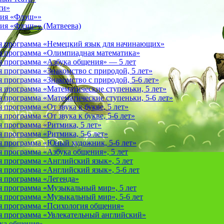
ти»
фия «Флэш»»
ия «Флэш»» (Матвеева)
я программа «Немецкий язык для начинающих»
 программа «Олимпиадная математика»
 программа «Азбука общения» — 5 лет
программа «Знакомство с природой, 5 лет»
программа «Знакомство с природой, 5-6 лет»
 программа «Математические ступеньки, 5 лет»
программа «Математические ступеньки, 5-6 лет»
программа «От звука к букве, 5 лет»
рограмма «От звука к букве, 5-6 лет»
 программа «Ритмика, 5 лет»
программа «Ритмика, 5-6 лет»
 программа «Юный художник, 5-6 лет»
 программа «Азбука общения», 5 лет
 программа «Английский язык», 5 лет
 программа «Английский язык», 5-6 лет
 программа «Легенда»
 программа «Музыкальный мир», 5 лет
 программа «Музыкальный мир», 5-6 лет
 программа «Психология общения»
 программа «Увлекательный английский»
ука общения»