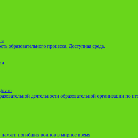
ся
ть образовательного процесса. Доступная среда.
ии
gov.ru
азовательной деятельности образовательной организации по ито
 памяти погибших воинов в мирное время