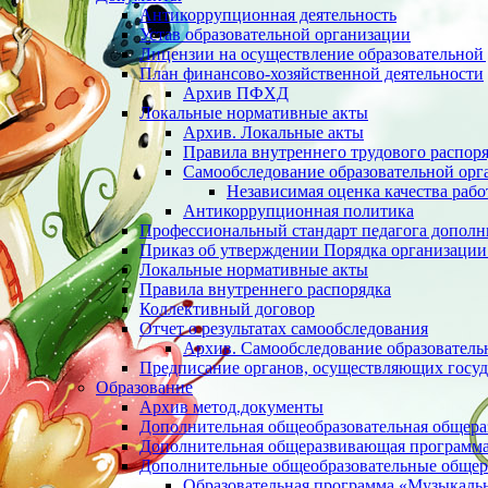
Антикоррупционная деятельность
Устав образовательной организации
Лицензии на осуществление образовательной 
План финансово-хозяйственной деятельности
Архив ПФХД
Локальные нормативные акты
Архив. Локальные акты
Правила внутреннего трудового распор
Cамообследование образовательной орг
Независимая оценка качества раб
Антикоррупционная политика
Профессиональный стандарт педагога дополн
Приказ об утверждении Порядка организации
Локальные нормативные акты
Правила внутреннего распорядка
Коллективный договор
Отчет о результатах самообследования
Архив. Cамообследование образователь
Предписание органов, осуществляющих госуд
Образование
Архив метод.документы
Дополнительная общеобразовательная общер
Дополнительная общеразвивающая программа 
Дополнительные общеобразовательные обще
Образовательная программа «Музыкаль