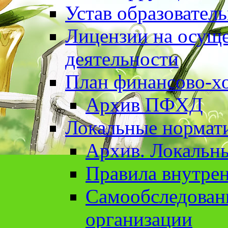
Устав образовател
Лицензии на осуще
деятельности
План финансово-хо
Архив ПФХД
Локальные нормат
Архив. Локальн
Правила внутрен
Cамообследован
организации