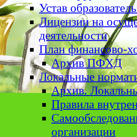
Устав образовател
Лицензии на осуще
деятельности
План финансово-хо
Архив ПФХД
Локальные нормат
Архив. Локальн
Правила внутрен
Cамообследован
организации