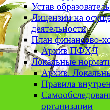
Устав образовател
Лицензии на осуще
деятельности
План финансово-хо
Архив ПФХД
Локальные нормат
Архив. Локальн
Правила внутрен
Cамообследован
организации