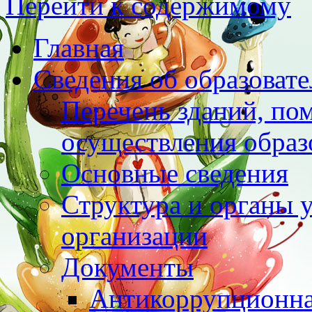
Перейти к содержимому
Главная
Сведения об образоват
Перечень зданий, по
осуществления образ
Основные сведения
Структура и органы 
организации
Документы
Антикоррупционна