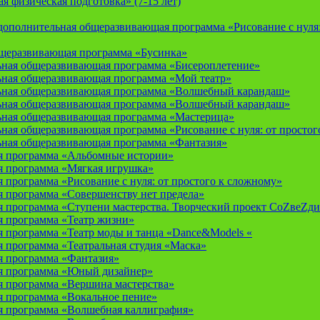
 физическая подготовка» (7-15 лет)
ополнительная общеразвивающая программа «Рисование с нуля: 
бщеразвивающая программа «Бусинка»
ьная общеразвивающая программа «Бисероплетение»
ьная общеразвивающая программа «Мой театр»
ьная общеразвивающая программа «Волшебный карандаш»
ьная общеразвивающая программа «Волшебный карандаш»
ьная общеразвивающая программа «Мастерица»
ная общеразвивающая программа «Рисование с нуля: от простог
ьная общеразвивающая программа «Фантазия»
я программа «Альбомные истории»
 программа «Мягкая игрушка»
программа «Рисование с нуля: от простого к сложному»
 программа «Совершенству нет предела»
 программа «Ступени мастерства. Творческий проект СоZвеZди
 программа «Театр жизни»
 программа «Театр моды и танца «Dance&Models «
 программа «Театральная студия «Маска»
 программа «Фантазия»
я программа «Юный дизайнер»
 программа «Вершина мастерства»
 программа «Вокальное пение»
 программа «Волшебная каллиграфия»