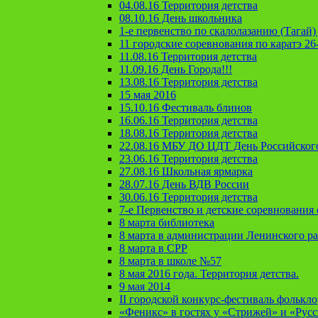
04.08.16 Территория детства
08.10.16 День школьника
1-е первенство по скалолазанию (Тагай) 
11 городские соревнования по каратэ 26
11.08.16 Территория детства
11.09.16 День Города!!!
13.08.16 Территория детства
15 мая 2016
15.10.16 Фестиваль блинов
16.06.16 Территория детства
18.08.16 Территория детства
22.08.16 МБУ ДО ЦДТ День Российског
23.06.16 Территория детства
27.08.16 Школьная ярмарка
28.07.16 День ВДВ России
30.06.16 Территория детства
7-е Первенство и детские соревновани
8 марта библиотека
8 марта в администрации Ленинского р
8 марта в СРР
8 марта в школе №57
8 мая 2016 года. Территория детства.
9 мая 2014
II городской конкурс-фестиваль фолькл
«Феникс» в гостях у «Стрижей» и «Рус