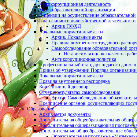
Антикоррупционная деятельность
Устав образовательной организации
Лицензии на осуществление образовательной 
План финансово-хозяйственной деятельности
Архив ПФХД
Локальные нормативные акты
Архив. Локальные акты
Правила внутреннего трудового распор
Cамообследование образовательной орг
Независимая оценка качества раб
Антикоррупционная политика
Профессиональный стандарт педагога дополн
Приказ об утверждении Порядка организации
Локальные нормативные акты
Правила внутреннего распорядка
Коллективный договор
Отчет о результатах самообследования
Архив. Cамообследование образователь
Предписание органов, осуществляющих госуд
Образование
Архив метод.документы
Дополнительная общеобразовательная общер
Дополнительная общеразвивающая программа 
Дополнительные общеобразовательные обще
Образовательная программа «Музыкаль