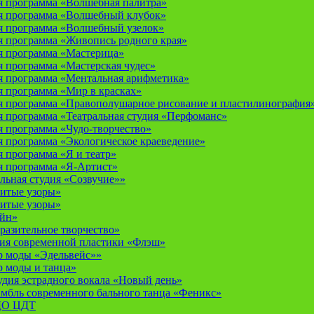
 программа «Волшебная палитра»
я программа «Волшебный клубок»
я программа «Волшебный узелок»
 программа «Живопись родного края»
я программа «Мастерица»
 программа «Мастерская чудес»
 программа «Ментальная арифметика»
 программа «Мир в красках»
 программа «Правополушарное рисование и пластилинография
 программа «Театральная студия «Перфоманс»
 программа «Чудо-творчество»
 программа «Экологическое краеведение»
 программа «Я и театр»
 программа «Я-Артист»
льная студия «Созвучие»»
итые узоры»
итые узоры»
айн»
разительное творчество»
дия современной пластики «Флэш»
р моды «Эдельвейс»»
р моды и танца»
дия эстрадного вокала «Новый день»
мбль современного бального танца «Феникс»
 ДО ЦДТ