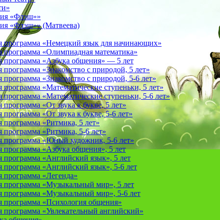
ти»
фия «Флэш»»
ия «Флэш»» (Матвеева)
я программа «Немецкий язык для начинающих»
 программа «Олимпиадная математика»
 программа «Азбука общения» — 5 лет
программа «Знакомство с природой, 5 лет»
программа «Знакомство с природой, 5-6 лет»
 программа «Математические ступеньки, 5 лет»
программа «Математические ступеньки, 5-6 лет»
программа «От звука к букве, 5 лет»
рограмма «От звука к букве, 5-6 лет»
 программа «Ритмика, 5 лет»
программа «Ритмика, 5-6 лет»
 программа «Юный художник, 5-6 лет»
 программа «Азбука общения», 5 лет
 программа «Английский язык», 5 лет
 программа «Английский язык», 5-6 лет
 программа «Легенда»
 программа «Музыкальный мир», 5 лет
 программа «Музыкальный мир», 5-6 лет
 программа «Психология общения»
 программа «Увлекательный английский»
ука общения»