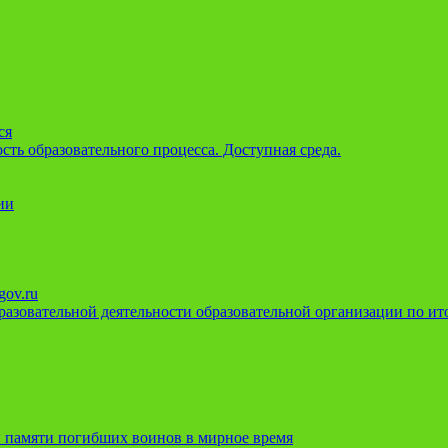
ся
ть образовательного процесса. Доступная среда.
ии
gov.ru
азовательной деятельности образовательной организации по ито
 памяти погибших воинов в мирное время