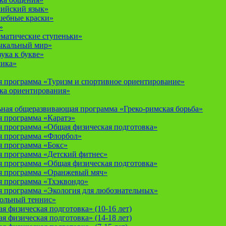
лийский язык»
шебные краски»
»
ематические ступеньки»
ыкальный мир»
ука к букве»
мика»
 программа «Туризм и спортивное ориентирование»
ка ориентирования»
ная общеразвивающая программа «Греко-римская борьба»
 программа «Каратэ»
 программа «Общая физическая подготовка»
я программа «Флорбол»
 программа «Бокс»
 программа «Детский фитнес»
 программа «Общая физическая подготовка»
я программа «Оранжевый мяч»
 программа «Тхэквондо»
 программа «Экология для любознательных»
тольный теннис»
 физическая подготовка» (10-16 лет)
 физическая подготовка» (14-18 лет)