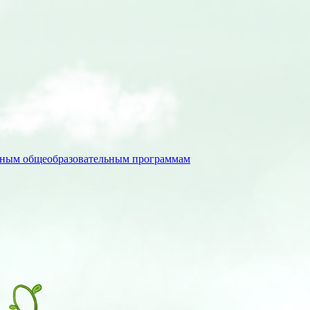
льным общеобразовательным программам