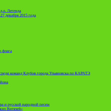
д.о. Легенда
-27 декабря 2015 года
о флага
я среди команд Клубов города Ульяновска по КАРАТЭ
айона
ора и русской народной песни
ских Витязей»