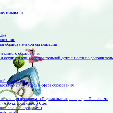
деятельности
ядка
анизации
оты образовательной организации
ительного образования
 и осуществления образовательной деятельности по дополните
ной организации
арственный контроль в сфере образования
азвивающая программа «Подвижные игры народов Поволжья»
«Азбука общения», 5-6 лет
развивающие программы
ный театр»