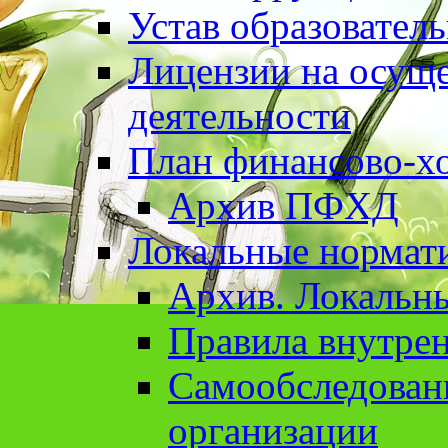
Устав образовател
Лицензии на осуще
деятельности
План финансово-хо
Архив ПФХД
Локальные нормат
Архив. Локальн
Правила внутрен
Cамообследован
организации