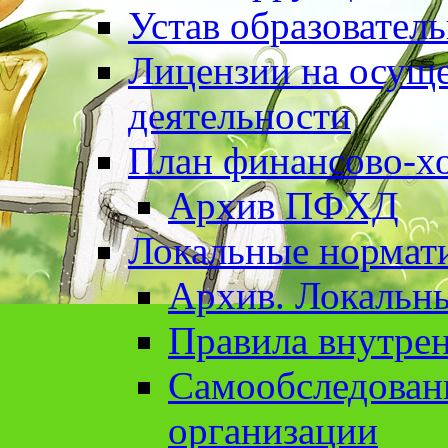
Устав образовател
Лицензии на осуще
деятельности
План финансово-хо
Архив ПФХД
Локальные нормат
Архив. Локальн
Правила внутрен
Cамообследован
организации