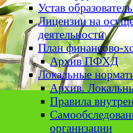
Устав образовател
Лицензии на осуще
деятельности
План финансово-хо
Архив ПФХД
Локальные нормат
Архив. Локальн
Правила внутрен
Cамообследован
организации