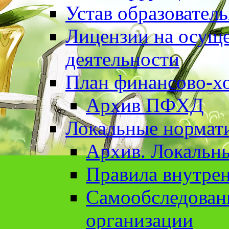
Устав образовател
Лицензии на осуще
деятельности
План финансово-хо
Архив ПФХД
Локальные нормат
Архив. Локальн
Правила внутрен
Cамообследован
организации