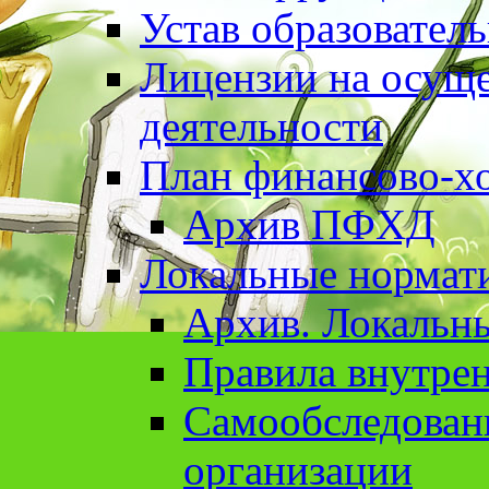
Устав образовател
Лицензии на осуще
деятельности
План финансово-хо
Архив ПФХД
Локальные нормат
Архив. Локальн
Правила внутрен
Cамообследован
организации