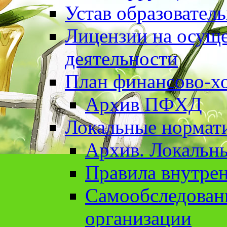
Устав образовател
Лицензии на осуще
деятельности
План финансово-хо
Архив ПФХД
Локальные нормат
Архив. Локальн
Правила внутрен
Cамообследован
организации