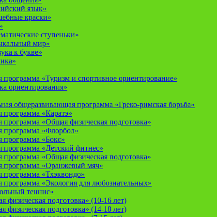
лийский язык»
шебные краски»
»
ематические ступеньки»
ыкальный мир»
ука к букве»
мика»
 программа «Туризм и спортивное ориентирование»
ка ориентирования»
ная общеразвивающая программа «Греко-римская борьба»
 программа «Каратэ»
 программа «Общая физическая подготовка»
я программа «Флорбол»
 программа «Бокс»
 программа «Детский фитнес»
 программа «Общая физическая подготовка»
я программа «Оранжевый мяч»
 программа «Тхэквондо»
 программа «Экология для любознательных»
тольный теннис»
 физическая подготовка» (10-16 лет)
 физическая подготовка» (14-18 лет)