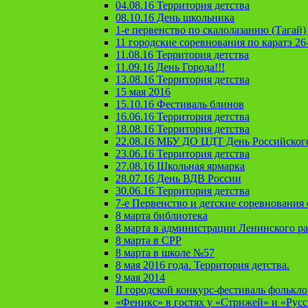
04.08.16 Территория детства
08.10.16 День школьника
1-е первенство по скалолазанию (Тагай) 
11 городские соревнования по каратэ 26
11.08.16 Территория детства
11.09.16 День Города!!!
13.08.16 Территория детства
15 мая 2016
15.10.16 Фестиваль блинов
16.06.16 Территория детства
18.08.16 Территория детства
22.08.16 МБУ ДО ЦДТ День Российског
23.06.16 Территория детства
27.08.16 Школьная ярмарка
28.07.16 День ВДВ России
30.06.16 Территория детства
7-е Первенство и детские соревновани
8 марта библиотека
8 марта в администрации Ленинского р
8 марта в СРР
8 марта в школе №57
8 мая 2016 года. Территория детства.
9 мая 2014
II городской конкурс-фестиваль фолькл
«Феникс» в гостях у «Стрижей» и «Рус