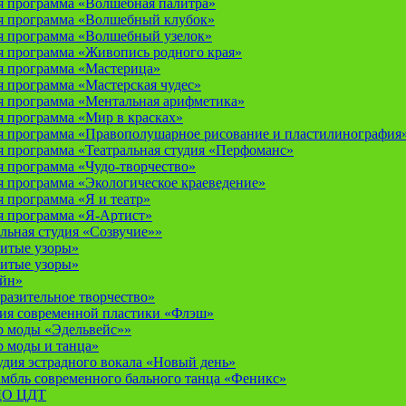
 программа «Волшебная палитра»
я программа «Волшебный клубок»
я программа «Волшебный узелок»
 программа «Живопись родного края»
я программа «Мастерица»
 программа «Мастерская чудес»
 программа «Ментальная арифметика»
 программа «Мир в красках»
 программа «Правополушарное рисование и пластилинография
 программа «Театральная студия «Перфоманс»
 программа «Чудо-творчество»
 программа «Экологическое краеведение»
 программа «Я и театр»
 программа «Я-Артист»
льная студия «Созвучие»»
итые узоры»
итые узоры»
айн»
разительное творчество»
дия современной пластики «Флэш»
р моды «Эдельвейс»»
р моды и танца»
дия эстрадного вокала «Новый день»
мбль современного бального танца «Феникс»
 ДО ЦДТ