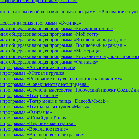
 физическая подготовка» (7-15 лет)
ополнительная общеразвивающая программа «Рисование с нуля: 
бщеразвивающая программа «Бусинка»
ьная общеразвивающая программа «Бисероплетение»
ьная общеразвивающая программа «Мой театр»
ьная общеразвивающая программа «Волшебный карандаш»
ьная общеразвивающая программа «Волшебный карандаш»
ьная общеразвивающая программа «Мастерица»
ная общеразвивающая программа «Рисование с нуля: от простог
ьная общеразвивающая программа «Фантазия»
я программа «Альбомные истории»
 программа «Мягкая игрушка»
программа «Рисование с нуля: от простого к сложному»
 программа «Совершенству нет предела»
 программа «Ступени мастерства. Творческий проект СоZвеZди
 программа «Театр жизни»
 программа «Театр моды и танца «Dance&Models «
 программа «Театральная студия «Маска»
 программа «Фантазия»
я программа «Юный дизайнер»
 программа «Вершина мастерства»
 программа «Вокальное пение»
 программа «Волшебная каллиграфия»