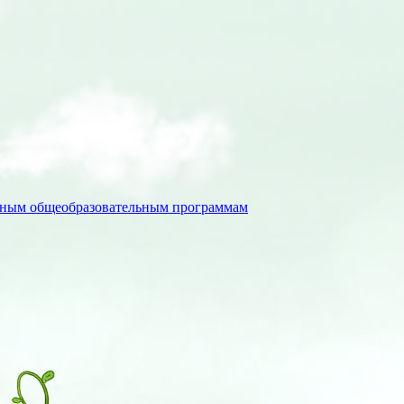
льным общеобразовательным программам