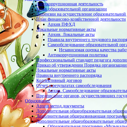
Антикоррупционная деятельность
Устав образовательной организации
Лицензии на осуществление образовательной 
План финансово-хозяйственной деятельности
Архив ПФХД
Локальные нормативные акты
Архив. Локальные акты
Правила внутреннего трудового распор
Cамообследование образовательной орг
Независимая оценка качества раб
Антикоррупционная политика
Профессиональный стандарт педагога дополн
Приказ об утверждении Порядка организации
Локальные нормативные акты
Правила внутреннего распорядка
Коллективный договор
Отчет о результатах самообследования
Архив. Cамообследование образователь
Предписание органов, осуществляющих госуд
Образование
Архив метод.документы
Дополнительная общеобразовательная общер
Дополнительная общеразвивающая программа 
Дополнительные общеобразовательные обще
Образовательная программа «Музыкаль