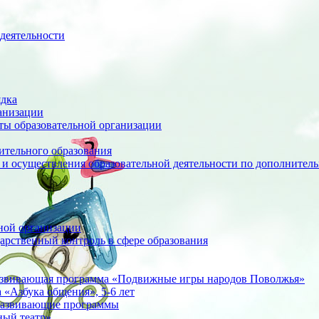
деятельности
ядка
анизации
оты образовательной организации
ительного образования
 и осуществления образовательной деятельности по дополните
ной организации
арственный контроль в сфере образования
азвивающая программа «Подвижные игры народов Поволжья»
«Азбука общения», 5-6 лет
развивающие программы
ный театр»