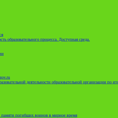
ся
ть образовательного процесса. Доступная среда.
ии
gov.ru
азовательной деятельности образовательной организации по ито
 памяти погибших воинов в мирное время