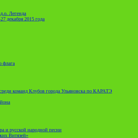
д.о. Легенда
-27 декабря 2015 года
о флага
я среди команд Клубов города Ульяновска по КАРАТЭ
айона
ора и русской народной песни
ских Витязей»