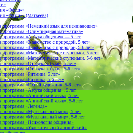
ти»
фия «Флэш»»
ия «Флэш»» (Матвеева)
я программа «Немецкий язык для начинающих»
 программа «Олимпиадная математика»
 программа «Азбука общения» — 5 лет
программа «Знакомство с природой, 5 лет»
программа «Знакомство с природой, 5-6 лет»
 программа «Математические ступеньки, 5 лет»
программа «Математические ступеньки, 5-6 лет»
программа «От звука к букве, 5 лет»
рограмма «От звука к букве, 5-6 лет»
 программа «Ритмика, 5 лет»
программа «Ритмика, 5-6 лет»
 программа «Юный художник, 5-6 лет»
 программа «Азбука общения», 5 лет
 программа «Английский язык», 5 лет
 программа «Английский язык», 5-6 лет
 программа «Легенда»
 программа «Музыкальный мир», 5 лет
 программа «Музыкальный мир», 5-6 лет
 программа «Психология общения»
 программа «Увлекательный английский»
ука общения»