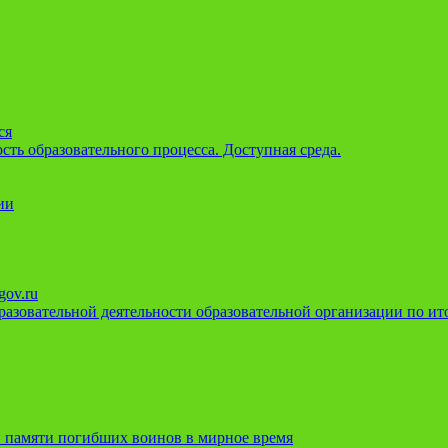
ся
ть образовательного процесса. Доступная среда.
ии
gov.ru
азовательной деятельности образовательной организации по ито
 памяти погибших воинов в мирное время