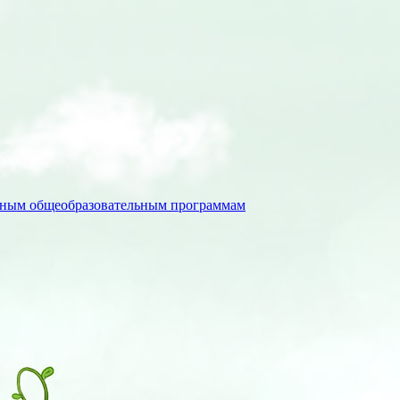
льным общеобразовательным программам