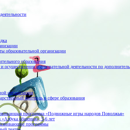
деятельности
ядка
анизации
оты образовательной организации
ительного образования
 и осуществления образовательной деятельности по дополните
ной организации
арственный контроль в сфере образования
азвивающая программа «Подвижные игры народов Поволжья»
«Азбука общения», 5-6 лет
развивающие программы
ный театр»