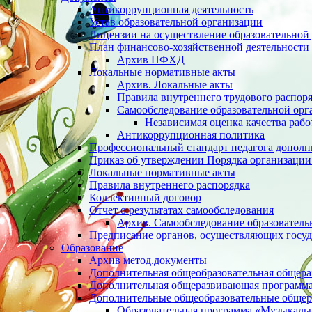
Антикоррупционная деятельность
Устав образовательной организации
Лицензии на осуществление образовательной 
План финансово-хозяйственной деятельности
Архив ПФХД
Локальные нормативные акты
Архив. Локальные акты
Правила внутреннего трудового распор
Cамообследование образовательной орг
Независимая оценка качества раб
Антикоррупционная политика
Профессиональный стандарт педагога дополн
Приказ об утверждении Порядка организации
Локальные нормативные акты
Правила внутреннего распорядка
Коллективный договор
Отчет о результатах самообследования
Архив. Cамообследование образователь
Предписание органов, осуществляющих госуд
Образование
Архив метод.документы
Дополнительная общеобразовательная общер
Дополнительная общеразвивающая программа 
Дополнительные общеобразовательные обще
Образовательная программа «Музыкаль