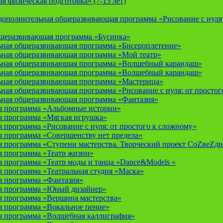
 физическая подготовка» (7-15 лет)
ополнительная общеразвивающая программа «Рисование с нуля: 
бщеразвивающая программа «Бусинка»
ьная общеразвивающая программа «Бисероплетение»
ьная общеразвивающая программа «Мой театр»
ьная общеразвивающая программа «Волшебный карандаш»
ьная общеразвивающая программа «Волшебный карандаш»
ьная общеразвивающая программа «Мастерица»
ная общеразвивающая программа «Рисование с нуля: от простог
ьная общеразвивающая программа «Фантазия»
я программа «Альбомные истории»
 программа «Мягкая игрушка»
программа «Рисование с нуля: от простого к сложному»
 программа «Совершенству нет предела»
 программа «Ступени мастерства. Творческий проект СоZвеZди
 программа «Театр жизни»
 программа «Театр моды и танца «Dance&Models «
 программа «Театральная студия «Маска»
 программа «Фантазия»
я программа «Юный дизайнер»
 программа «Вершина мастерства»
 программа «Вокальное пение»
 программа «Волшебная каллиграфия»