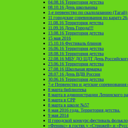
04.08.16 Территория детства
08.10.16 День школьника
1-е первенство по скалолазанию (Тагай) 
11 городские соревнования по каратэ 26
11.08.16 Территория детства
11.09.16 День Города!!!
13.08.16 Территория детства
15 мая 2016
15.10.16 Фестиваль блинов
16.06.16 Территория детства
18.08.16 Территория детства
22.08.16 МБУ ДО ЦДТ День Российског
23.06.16 Территория детства
27.08.16 Школьная ярмарка
28.07.16 День ВДВ России
30.06.16 Территория детства
7-е Первенство и детские соревновани
8 марта библиотека
8 марта в администрации Ленинского р
8 марта в СРР
8 марта в школе №57
8 мая 2016 года. Территория детства.
9 мая 2014
II городской конкурс-фестиваль фолькл
«Феникс» в гостях у «Стрижей» и «Рус