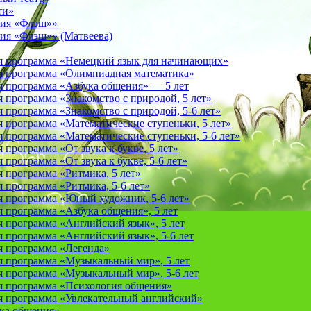
ти»
фия «Флэш»»
ия «Флэш»» (Матвеева)
я программа «Немецкий язык для начинающих»
 программа «Олимпиадная математика»
 программа «Азбука общения» — 5 лет
программа «Знакомство с природой, 5 лет»
программа «Знакомство с природой, 5-6 лет»
 программа «Математические ступеньки, 5 лет»
программа «Математические ступеньки, 5-6 лет»
программа «От звука к букве, 5 лет»
рограмма «От звука к букве, 5-6 лет»
 программа «Ритмика, 5 лет»
программа «Ритмика, 5-6 лет»
 программа «Юный художник, 5-6 лет»
 программа «Азбука общения», 5 лет
 программа «Английский язык», 5 лет
 программа «Английский язык», 5-6 лет
 программа «Легенда»
 программа «Музыкальный мир», 5 лет
 программа «Музыкальный мир», 5-6 лет
 программа «Психология общения»
 программа «Увлекательный английский»
ука общения»