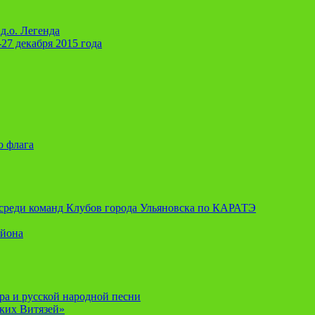
д.о. Легенда
-27 декабря 2015 года
о флага
я среди команд Клубов города Ульяновска по КАРАТЭ
айона
ора и русской народной песни
ских Витязей»