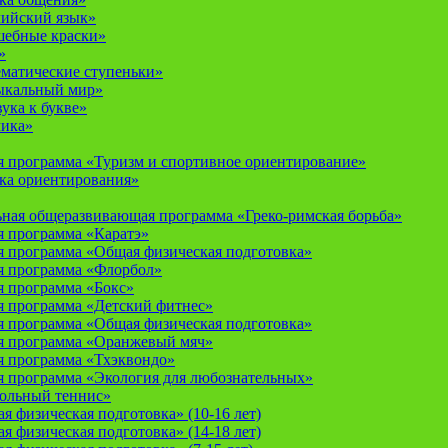
лийский язык»
шебные краски»
»
ематические ступеньки»
ыкальный мир»
ука к букве»
мика»
 программа «Туризм и спортивное ориентирование»
ка ориентирования»
ная общеразвивающая программа «Греко-римская борьба»
 программа «Каратэ»
 программа «Общая физическая подготовка»
я программа «Флорбол»
 программа «Бокс»
 программа «Детский фитнес»
 программа «Общая физическая подготовка»
я программа «Оранжевый мяч»
 программа «Тхэквондо»
 программа «Экология для любознательных»
тольный теннис»
 физическая подготовка» (10-16 лет)
 физическая подготовка» (14-18 лет)