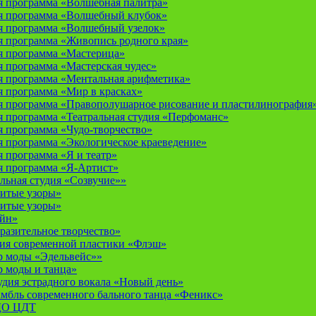
 программа «Волшебная палитра»
я программа «Волшебный клубок»
я программа «Волшебный узелок»
 программа «Живопись родного края»
я программа «Мастерица»
 программа «Мастерская чудес»
 программа «Ментальная арифметика»
 программа «Мир в красках»
 программа «Правополушарное рисование и пластилинография
 программа «Театральная студия «Перфоманс»
 программа «Чудо-творчество»
 программа «Экологическое краеведение»
 программа «Я и театр»
 программа «Я-Артист»
льная студия «Созвучие»»
итые узоры»
итые узоры»
айн»
разительное творчество»
дия современной пластики «Флэш»
р моды «Эдельвейс»»
р моды и танца»
дия эстрадного вокала «Новый день»
мбль современного бального танца «Феникс»
 ДО ЦДТ