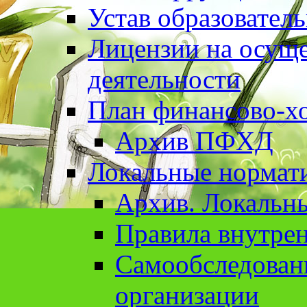
Устав образовател
Лицензии на осуще
деятельности
План финансово-хо
Архив ПФХД
Локальные нормат
Архив. Локальн
Правила внутрен
Cамообследован
организации