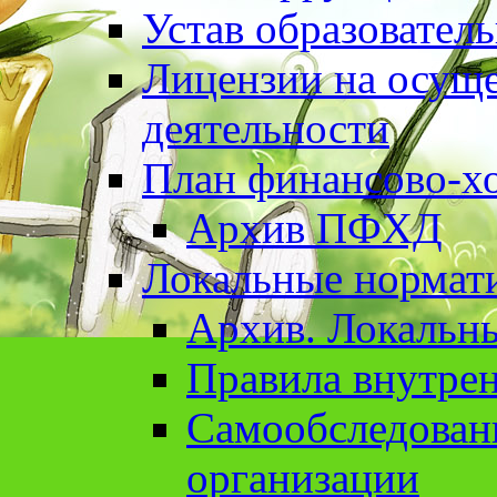
Устав образовател
Лицензии на осуще
деятельности
План финансово-хо
Архив ПФХД
Локальные нормат
Архив. Локальн
Правила внутрен
Cамообследован
организации