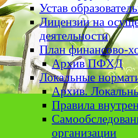
Устав образовател
Лицензии на осуще
деятельности
План финансово-хо
Архив ПФХД
Локальные нормат
Архив. Локальн
Правила внутрен
Cамообследован
организации