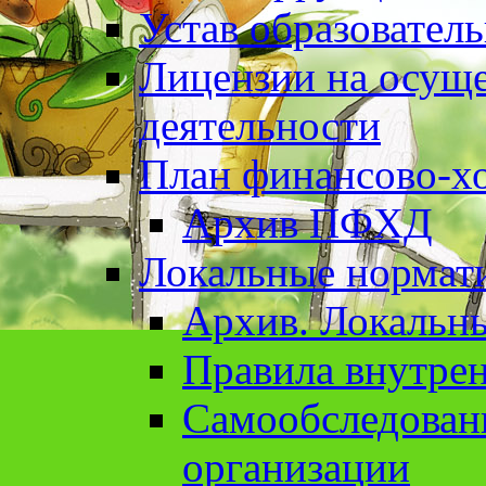
Устав образовател
Лицензии на осуще
деятельности
План финансово-хо
Архив ПФХД
Локальные нормат
Архив. Локальн
Правила внутрен
Cамообследован
организации