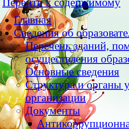
Перейти к содержимому
Главная
Сведения об образоват
Перечень зданий, по
осуществления образ
Основные сведения
Структура и органы 
организации
Документы
Антикоррупционна