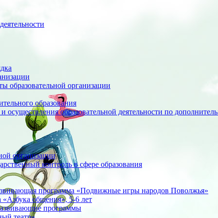
деятельности
ядка
анизации
оты образовательной организации
ительного образования
 и осуществления образовательной деятельности по дополните
ной организации
арственный контроль в сфере образования
азвивающая программа «Подвижные игры народов Поволжья»
«Азбука общения», 5-6 лет
развивающие программы
ный театр»