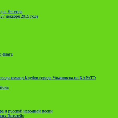
д.о. Легенда
-27 декабря 2015 года
о флага
я среди команд Клубов города Ульяновска по КАРАТЭ
айона
ора и русской народной песни
ских Витязей»