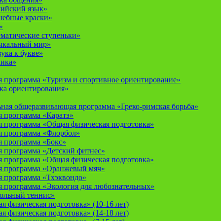
лийский язык»
шебные краски»
»
ематические ступеньки»
ыкальный мир»
ука к букве»
мика»
 программа «Туризм и спортивное ориентирование»
ка ориентирования»
ная общеразвивающая программа «Греко-римская борьба»
 программа «Каратэ»
 программа «Общая физическая подготовка»
я программа «Флорбол»
 программа «Бокс»
 программа «Детский фитнес»
 программа «Общая физическая подготовка»
я программа «Оранжевый мяч»
 программа «Тхэквондо»
 программа «Экология для любознательных»
тольный теннис»
 физическая подготовка» (10-16 лет)
 физическая подготовка» (14-18 лет)