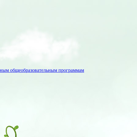
льным общеобразовательным программам