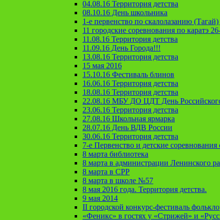
04.08.16 Территория детства
08.10.16 День школьника
1-е первенство по скалолазанию (Тагай) 
11 городские соревнования по каратэ 26
11.08.16 Территория детства
11.09.16 День Города!!!
13.08.16 Территория детства
15 мая 2016
15.10.16 Фестиваль блинов
16.06.16 Территория детства
18.08.16 Территория детства
22.08.16 МБУ ДО ЦДТ День Российског
23.06.16 Территория детства
27.08.16 Школьная ярмарка
28.07.16 День ВДВ России
30.06.16 Территория детства
7-е Первенство и детские соревновани
8 марта библиотека
8 марта в администрации Ленинского р
8 марта в СРР
8 марта в школе №57
8 мая 2016 года. Территория детства.
9 мая 2014
II городской конкурс-фестиваль фолькл
«Феникс» в гостях у «Стрижей» и «Рус