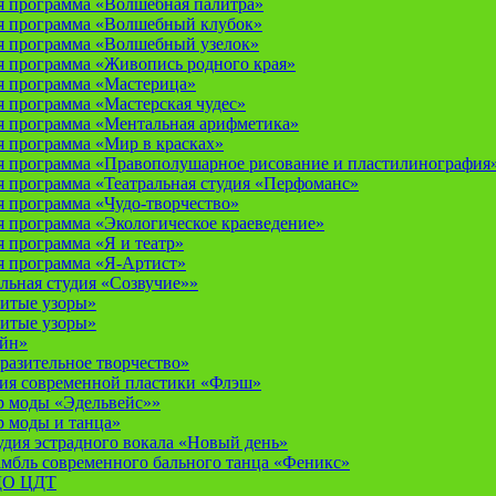
 программа «Волшебная палитра»
я программа «Волшебный клубок»
я программа «Волшебный узелок»
 программа «Живопись родного края»
я программа «Мастерица»
 программа «Мастерская чудес»
 программа «Ментальная арифметика»
 программа «Мир в красках»
 программа «Правополушарное рисование и пластилинография
 программа «Театральная студия «Перфоманс»
 программа «Чудо-творчество»
 программа «Экологическое краеведение»
 программа «Я и театр»
 программа «Я-Артист»
льная студия «Созвучие»»
итые узоры»
итые узоры»
айн»
разительное творчество»
дия современной пластики «Флэш»
р моды «Эдельвейс»»
р моды и танца»
дия эстрадного вокала «Новый день»
мбль современного бального танца «Феникс»
 ДО ЦДТ