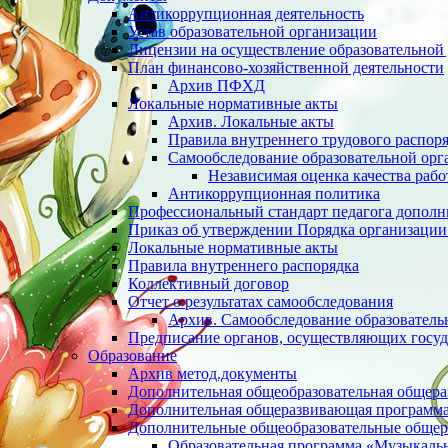
Антикоррупционная деятельность
Устав образовательной организации
Лицензии на осуществление образовательной 
План финансово-хозяйственной деятельности
Архив ПФХД
Локальные нормативные акты
Архив. Локальные акты
Правила внутреннего трудового распор
Cамообследование образовательной орг
Независимая оценка качества раб
Антикоррупционная политика
Профессиональный стандарт педагога дополн
Приказ об утверждении Порядка организации
Локальные нормативные акты
Правила внутреннего распорядка
Коллективный договор
Отчет о результатах самообследования
Архив. Cамообследование образователь
Предписание органов, осуществляющих госуд
Образование
Архив метод.документы
Дополнительная общеобразовательная общер
Дополнительная общеразвивающая программа 
Дополнительные общеобразовательные обще
Образовательная программа «Музыкаль