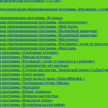
 физическая подготовка» (7-15 лет)
ополнительная общеразвивающая программа «Рисование с нуля: 
бщеразвивающая программа «Бусинка»
ьная общеразвивающая программа «Бисероплетение»
ьная общеразвивающая программа «Мой театр»
ьная общеразвивающая программа «Волшебный карандаш»
ьная общеразвивающая программа «Волшебный карандаш»
ьная общеразвивающая программа «Мастерица»
ная общеразвивающая программа «Рисование с нуля: от простог
ьная общеразвивающая программа «Фантазия»
я программа «Альбомные истории»
 программа «Мягкая игрушка»
программа «Рисование с нуля: от простого к сложному»
 программа «Совершенству нет предела»
 программа «Ступени мастерства. Творческий проект СоZвеZди
 программа «Театр жизни»
 программа «Театр моды и танца «Dance&Models «
 программа «Театральная студия «Маска»
 программа «Фантазия»
я программа «Юный дизайнер»
 программа «Вершина мастерства»
 программа «Вокальное пение»
 программа «Волшебная каллиграфия»