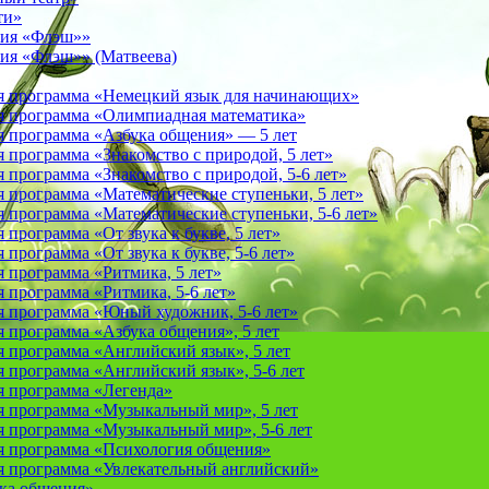
ти»
фия «Флэш»»
ия «Флэш»» (Матвеева)
я программа «Немецкий язык для начинающих»
 программа «Олимпиадная математика»
 программа «Азбука общения» — 5 лет
программа «Знакомство с природой, 5 лет»
программа «Знакомство с природой, 5-6 лет»
 программа «Математические ступеньки, 5 лет»
программа «Математические ступеньки, 5-6 лет»
программа «От звука к букве, 5 лет»
рограмма «От звука к букве, 5-6 лет»
 программа «Ритмика, 5 лет»
программа «Ритмика, 5-6 лет»
 программа «Юный художник, 5-6 лет»
 программа «Азбука общения», 5 лет
 программа «Английский язык», 5 лет
 программа «Английский язык», 5-6 лет
 программа «Легенда»
 программа «Музыкальный мир», 5 лет
 программа «Музыкальный мир», 5-6 лет
 программа «Психология общения»
 программа «Увлекательный английский»
ука общения»