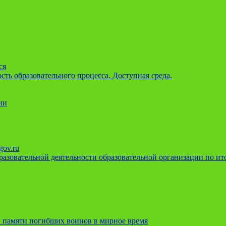
ся
ть образовательного процесса. Доступная среда.
ии
gov.ru
азовательной деятельности образовательной организации по ито
 памяти погибших воинов в мирное время